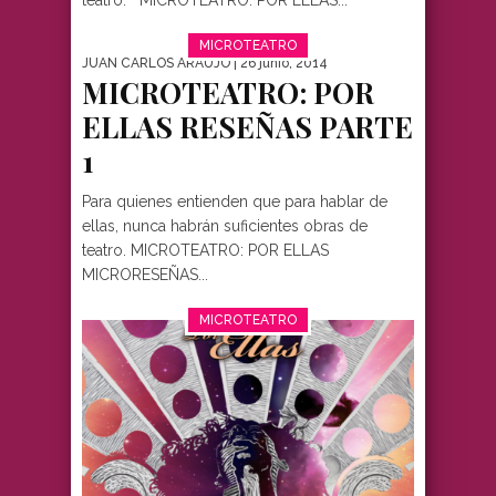
MICROTEATRO
JUAN CARLOS ARAUJO
| 26 junio, 2014
MICROTEATRO: POR
ELLAS RESEÑAS PARTE
1
Para quienes entienden que para hablar de
ellas, nunca habrán suficientes obras de
teatro. MICROTEATRO: POR ELLAS
MICRORESEÑAS...
MICROTEATRO