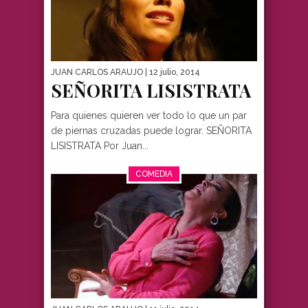
JUAN CARLOS ARAUJO
| 12 julio, 2014
SEÑORITA LISISTRATA
Para quienes quieren ver todo lo que un par
de piernas cruzadas puede lograr. SEÑORITA
LISISTRATA Por Juan...
COMEDIA