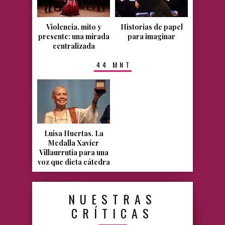
Violencia, mito y
Historias de papel
presente: una mirada
para imaginar
centralizada
44 MNT
Luisa Huertas. La
Medalla Xavier
Villaurrutia para una
voz que dicta cátedra
NUESTRAS
CRÍTICAS