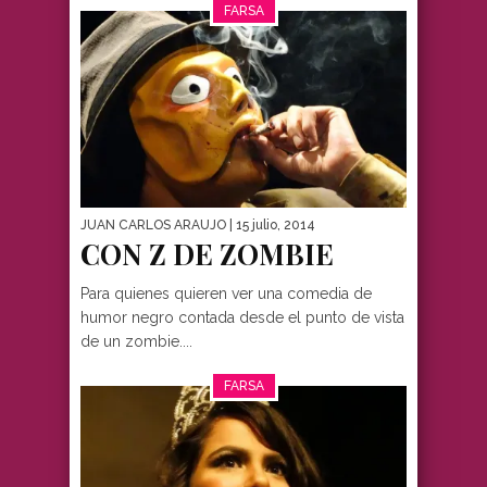
FARSA
JUAN CARLOS ARAUJO
| 15 julio, 2014
CON Z DE ZOMBIE
Para quienes quieren ver una comedia de
humor negro contada desde el punto de vista
de un zombie....
FARSA