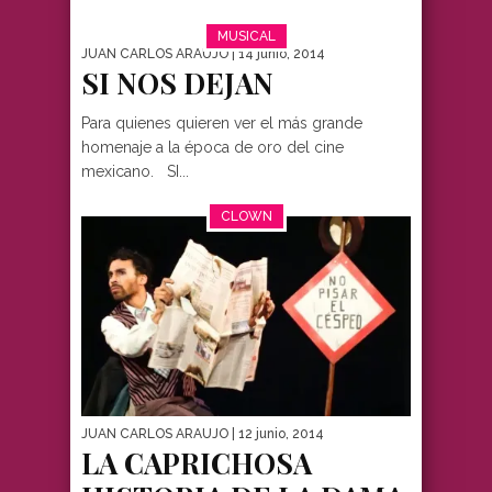
MUSICAL
JUAN CARLOS ARAUJO
| 14 junio, 2014
SI NOS DEJAN
Para quienes quieren ver el más grande
homenaje a la época de oro del cine
mexicano. SI...
CLOWN
JUAN CARLOS ARAUJO
| 12 junio, 2014
LA CAPRICHOSA