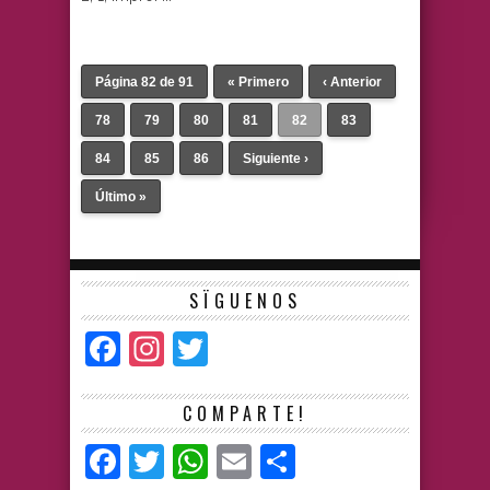
Página 82 de 91
« Primero
‹ Anterior
78
79
80
81
82
83
84
85
86
Siguiente ›
Último »
SÏGUENOS
Facebook
Instagram
Twitter
COMPARTE!
Facebook
Twitter
WhatsApp
Email
Compartir