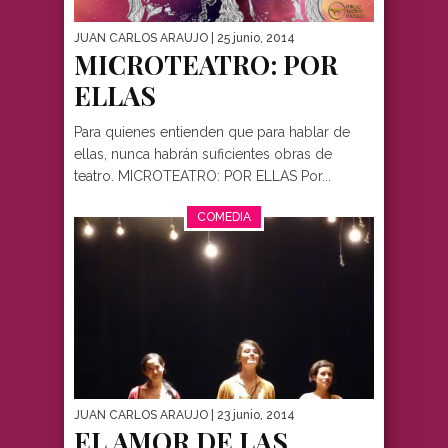
JUAN CARLOS ARAUJO
| 25 junio, 2014
MICROTEATRO: POR
ELLAS
Para quienes entienden que para hablar de
ellas, nunca habrán suficientes obras de
teatro. MICROTEATRO: POR ELLAS Por...
COMEDIA
JUAN CARLOS ARAUJO
| 23 junio, 2014
EL AMOR DE LAS