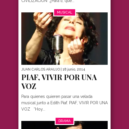
CIVILIZACIÓN “¿Para ti, qué...
MUSICAL
JUAN CARLOS ARAUJO
| 18 junio, 2014
PIAF, VIVIR POR UNA
VOZ
Para quienes quieren pasar una velada
musical junto a Edith Piaf. PIAF, VIVIR POR UNA
VOZ “Hoy...
DRAMA