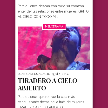
Para quienes desean con todo su corazón
entender las relaciones entre mujeres. GRITO
AL CIELO CON TODO MI...
MELODRAMA
JUAN CARLOS ARAUJO
| 9 julio, 2014
TIRADERO A CIELO
ABIERTO
Para quienes quieren ver la cara más
espeluznante detrás de la trata de mujeres.
TIRADERO A CIELO ABIERTO...