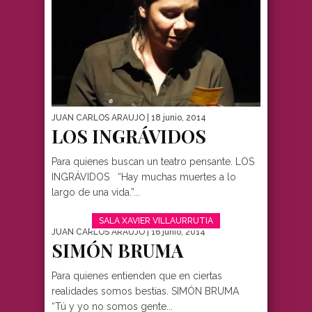
JUAN CARLOS ARAUJO
| 18 junio, 2014
LOS INGRÁVIDOS
Para quienes buscan un teatro pensante. LOS
INGRÁVIDOS “Hay muchas muertes a lo
largo de una vida.”...
SALA XAVIER VILLAURRUTIA
JUAN CARLOS ARAUJO
| 16 junio, 2014
SIMÓN BRUMA
Para quienes entienden que en ciertas
realidades somos bestias. SIMÓN BRUMA
“Tú y yo no somos gente...