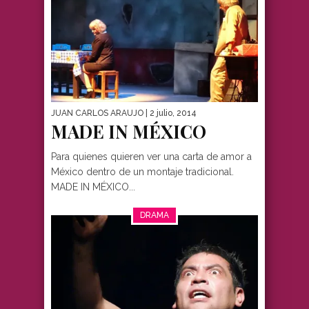
JUAN CARLOS ARAUJO
| 2 julio, 2014
MADE IN MÉXICO
Para quienes quieren ver una carta de amor a
México dentro de un montaje tradicional.
MADE IN MÉXICO...
DRAMA