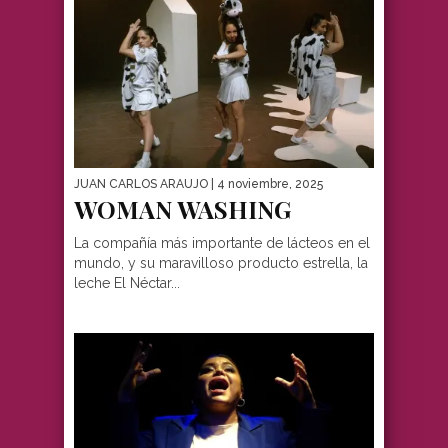
JUAN CARLOS ARAUJO
| 4 noviembre, 2025
WOMAN WASHING
La compañía más importante de lácteos en el
mundo, y su maravilloso producto estrella, la
leche El Néctar...