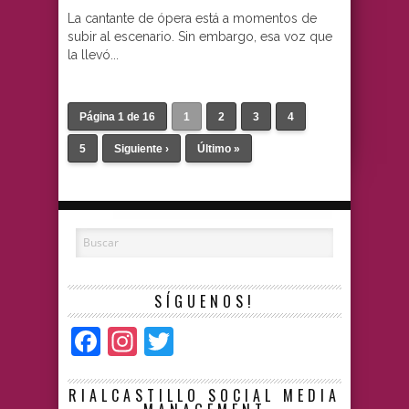
La cantante de ópera está a momentos de
subir al escenario. Sin embargo, esa voz que
la llevó...
Página 1 de 16
1
2
3
4
5
Siguiente ›
Último »
SÍGUENOS!
Facebook
Instagram
Twitter
RIALCASTILLO SOCIAL MEDIA