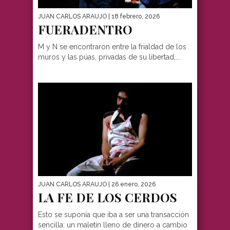
JUAN CARLOS ARAUJO
| 18 febrero, 2026
FUERADENTRO
M y N se encontraron entre la frialdad de los
muros y las púas, privadas de su libertad,...
JUAN CARLOS ARAUJO
| 26 enero, 2026
LA FE DE LOS CERDOS
Esto se suponía que iba a ser una transacción
sencilla: un maletín lleno de dinero a cambio