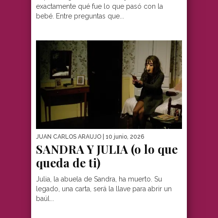
exactamente qué fue lo que pasó con la
bebé. Entre preguntas que...
JUAN CARLOS ARAUJO
| 10 junio, 2026
SANDRA Y JULIA (o lo que
queda de ti)
Julia, la abuela de Sandra, ha muerto. Su
legado, una carta, será la llave para abrir un
baúl...