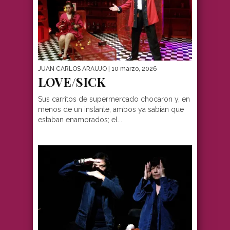
JUAN CARLOS ARAUJO
| 10 marzo, 2026
LOVE/SICK
Sus carritos de supermercado chocaron y, en
menos de un instante, ambos ya sabían que
estaban enamorados; el...