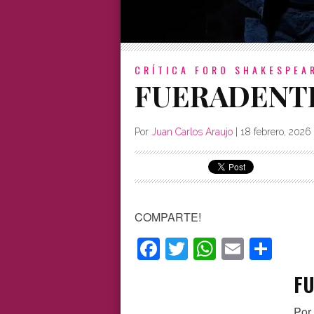
CRÍTICA
FORO SHAKESPEA
FUERADENT
Por
Juan Carlos Araujo
|
18 febrero, 2026
COMPARTE!
Facebook
Twitter
WhatsAp
Email
Com
F
Por