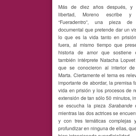
Más de diez años después, y
libertad, Moreno escribe y 
“Fueradentro”, una pieza de 
documental que pretende dar un vi
lo que es la vida tanto en prisi
fuera, al mismo tiempo que prese
historia de amor que sostiene 
también intérprete Natacha Lopve
que se conocieron al interior de
Marta. Ciertamente el tema es rele
importante de abordar, la premisa f
vida en prisión y los procesos de r
extensión de tan sólo 50 minutos, 
se escucha la pieza
Sarabande
d
mientras las dos actrices se encuent
y con tres temáticas complejas 
profundizar en ninguna de ellas, qu
bien intencionada superficialidad.