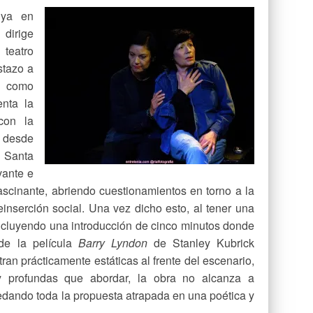
 ya en
dirige
teatro
stazo a
ón como
nta la
con la
t desde
 Santa
vante e
ascinante, abriendo cuestionamientos en torno a la
einserción social. Una vez dicho esto, al tener una
incluyendo una introducción de cinco minutos donde
e la película
Barry Lyndon
de Stanley Kubrick
ran prácticamente estáticas al frente del escenario,
y profundas que abordar, la obra no alcanza a
edando toda la propuesta atrapada en una poética y