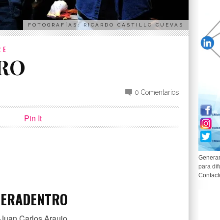
FOTOGRAFÍAS: RICARDO CASTILLO CUEVAS
RE
RO
0 Comentarios
Pin It
Generam
para dif
p
partir
Contact
UERADENTRO
 Juan Carlos Araujo