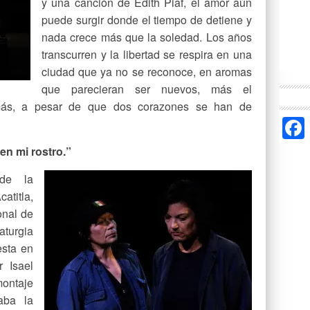
y una canción de Edith Piaf, el amor aún
puede surgir donde el tiempo de detiene y
nada crece más que la soledad. Los años
transcurren y la libertad se respira en una
ciudad que ya no se reconoce, en aromas
que parecieran ser nuevos, más el
amás, a pesar de que dos corazones se han de
 en mi rostro.”
 de la
atitla,
nal de
aturgia
sta en
 Isael
ontaje
aba la