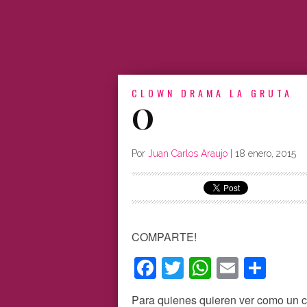
CLOWN
DRAMA
LA GRUTA
O
Por
Juan Carlos Araujo
|
18 enero, 2015
COMPARTE!
Facebook
Twitter
WhatsAp
Email
Com
Para quienes quieren ver como un cir