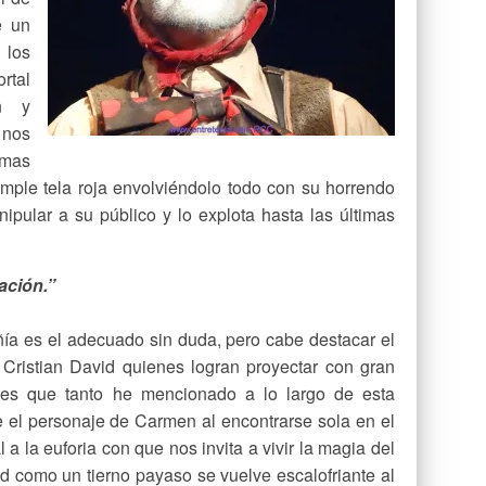
e un
 los
rtal
n y
 nos
mas
mple tela roja envolviéndolo todo con su horrendo
ipular a su público y lo explota hasta las últimas
ación.”
ñía es el adecuado sin duda, pero cabe destacar el
ristian David quienes logran proyectar con gran
ales que tanto he mencionado a lo largo de esta
e el personaje de Carmen al encontrarse sola en el
a la euforia con que nos invita a vivir la magia del
id como un tierno payaso se vuelve escalofriante al