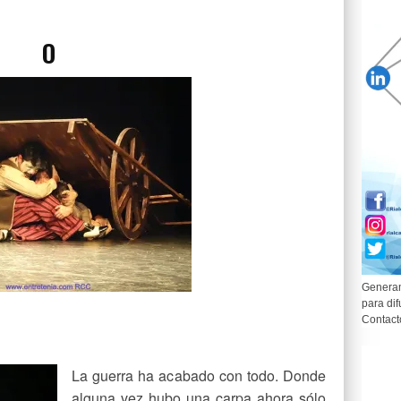
O
Generam
para dif
Contact
La guerra ha acabado con todo. Donde
alguna vez hubo una carpa ahora sólo