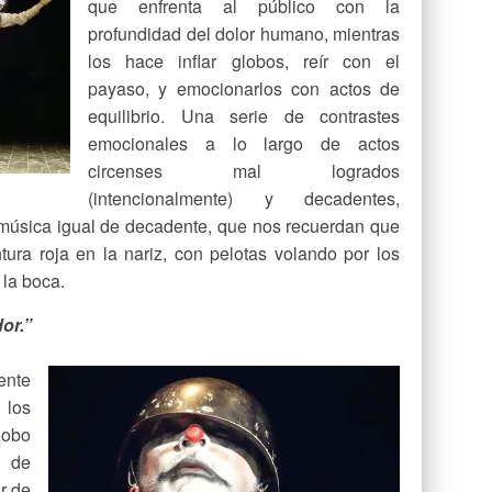
que enfrenta al público con la
profundidad del dolor humano, mientras
los hace inflar globos, reír con el
payaso, y emocionarlos con actos de
equilibrio. Una serie de contrastes
emocionales a lo largo de actos
circenses mal logrados
(intencionalmente) y decadentes,
 música igual de decadente, que nos recuerdan que
tura roja en la nariz, con pelotas volando por los
 la boca.
or.”
ente
los
lobo
z de
r de