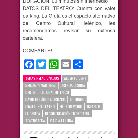
DURACIÓN: 60 minutos sin intermedio
DATOS DEL TEATRO: Cuenta con valet
parking. La Gruta es el espacio alternativo
del Centro Cultural Helénico, les
recomendamos revisar su extensa
cartelera.
COMPARTE!
Facebook
Twitter
WhatsApp
Email
Compartir
TEMAS RELACIONADOS
ALBERTO CERZ
BENJAMÍN MARTÍNEZ
BRENDA URBINA
CENTRO CULTURAL HELÉNICO
DAVID DEL ÁGUILA OROZCO
DOMINGO
EDAD LORO TEATRO
HÉCTOR WONG
INFANTIL
LA GRUTA
RECOMENDACIÓN ENTRETENIA
TEATROTECA
VIAJE A LA LUNA