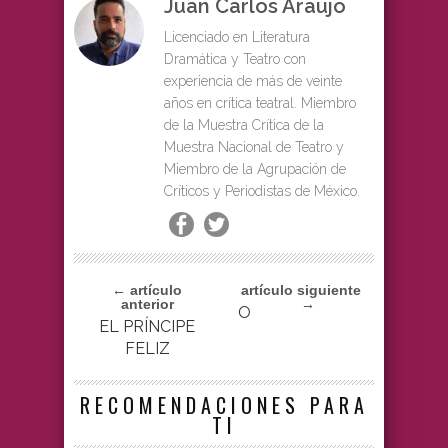
Juan Carlos Araujo
Licenciado en Literatura
Dramática y Teatro con
experiencia de más de veinte
años en crítica teatral. Miembro
de la Muestra Crítica de la
Muestra Nacional de Teatro y
Miembro de la Agrupación de
Críticos y Periodistas de México.
← artículo
artículo siguiente
anterior
→
O
EL PRÍNCIPE
FELIZ
RECOMENDACIONES PARA
TI