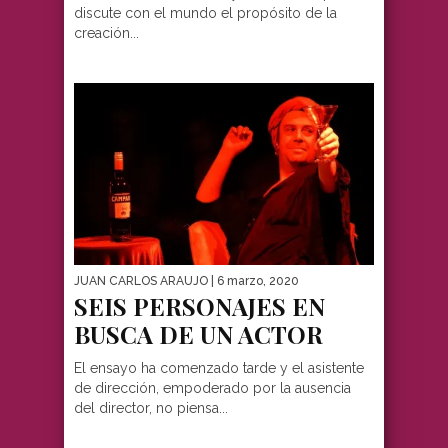
discute con el mundo el propósito de la
creación...
JUAN CARLOS ARAUJO
| 6 marzo, 2020
SEIS PERSONAJES EN
BUSCA DE UN ACTOR
El ensayo ha comenzado tarde y el asistente
de dirección, empoderado por la ausencia
del director, no piensa...