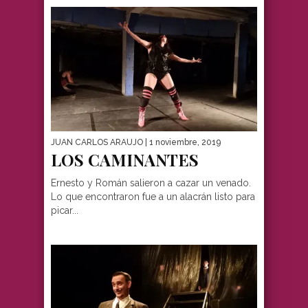
JUAN CARLOS ARAUJO
| 1 noviembre, 2019
LOS CAMINANTES
Ernesto y Román salieron a cazar un venado.
Lo que encontraron fue a un alacrán listo para
picar...