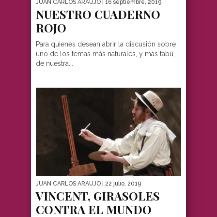
JUAN CARLOS ARAUJO
| 16 septiembre, 2019
NUESTRO CUADERNO
ROJO
Para quienes desean abrir la discusión sobre
uno de los temas más naturales, y más tabú,
de nuestra...
JUAN CARLOS ARAUJO
| 22 julio, 2019
VINCENT, GIRASOLES
CONTRA EL MUNDO