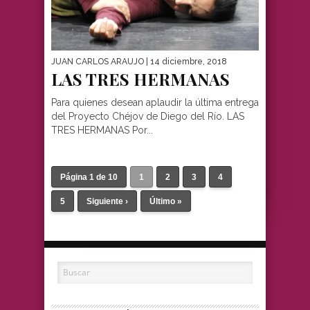
JUAN CARLOS ARAUJO
| 14 diciembre, 2018
LAS TRES HERMANAS
Para quienes desean aplaudir la última entrega
del Proyecto Chéjov de Diego del Río. LAS
TRES HERMANAS Por...
Página 1 de 10
1
2
3
4
5
Siguiente ›
Último »