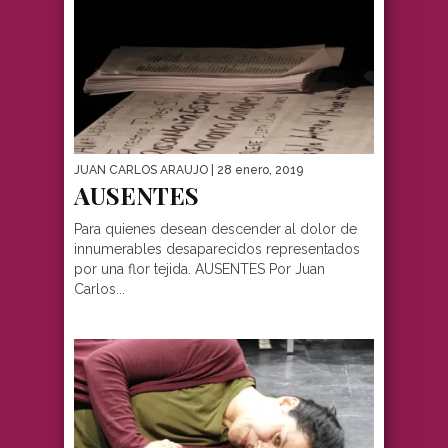
JUAN CARLOS ARAUJO
| 28 enero, 2019
AUSENTES
Para quienes desean descender al dolor de
innumerables desaparecidos representados
por una flor tejida. AUSENTES Por Juan
Carlos...