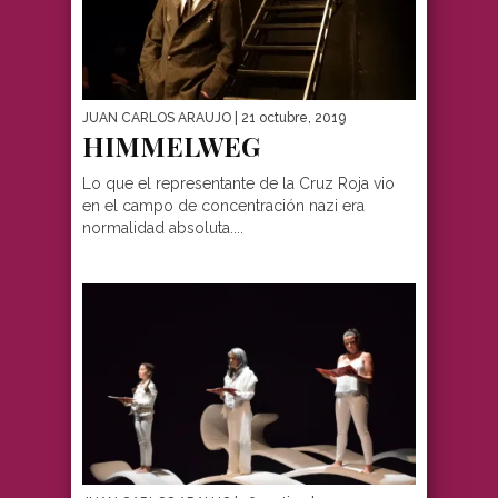
JUAN CARLOS ARAUJO
| 21 octubre, 2019
HIMMELWEG
Lo que el representante de la Cruz Roja vio
en el campo de concentración nazi era
normalidad absoluta....