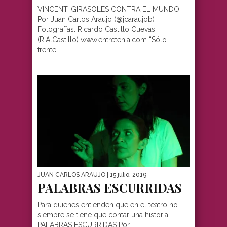
VINCENT, GIRASOLES CONTRA EL MUNDO
Por Juan Carlos Araujo (@jcaraujob)
Fotografías: Ricardo Castillo Cuevas
(RiAlCastillo) www.entretenia.com “Sólo
frente...
JUAN CARLOS ARAUJO
| 15 julio, 2019
PALABRAS ESCURRIDAS
Para quienes entienden que en el teatro no
siempre se tiene que contar una historia.
PALABRAS ESCURRIDAS Por...