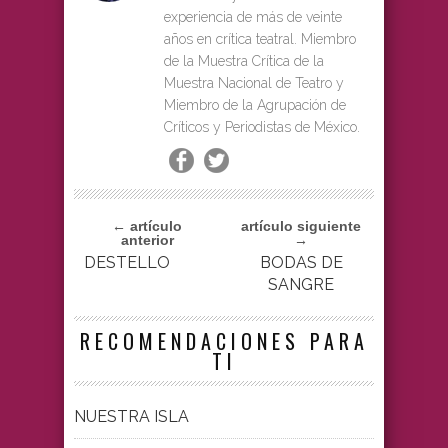
experiencia de más de veinte
años en crítica teatral. Miembro
de la Muestra Crítica de la
Muestra Nacional de Teatro y
Miembro de la Agrupación de
Críticos y Periodistas de México.
← artículo
artículo siguiente
anterior
→
DESTELLO
BODAS DE
SANGRE
RECOMENDACIONES PARA
TI
NUESTRA ISLA