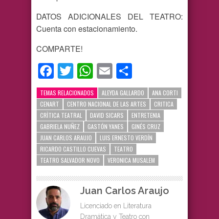
DATOS ADICIONALES DEL TEATRO:
Cuenta con estacionamiento.
COMPARTE!
Facebook
Twitter
WhatsApp
Email
Compartir
TEMAS RELACIONADOS
ALEYDA GALLARDO
ANA CORTI
CENART
CENTRO NACIONAL DE LAS ARTES
CRITICA
CRÌTICA TEATRAL
DAVID SICARS
ENTRETENIA
GABRIELA NUÑEZ
GASTÓN YANES
GINÉS CRUZ
JUAN CARLOS ARAUJO
LUIS ERNESTO VERDÍN
RICARDO CASTILLO CUEVAS
TEATRO
TEATRO SALVADOR NOVO
VERONICA MUSALEM
Juan Carlos Araujo
Licenciado en Literatura
Dramática y Teatro con