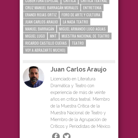
COBERTURA ESPECIAL
CRITICA
CRÌTICA TEATRAL
CRUZ MANUEL BARRAGÁN MORALES
ENTRETENIA
ERANDI ROJAS ORTIZ
FORO DE ARTE Y CULTURA
JUAN CARLOS ARAUJO
LA NADA TEATRO
MANUEL BARRAGÁN
MIGUEL ARMANDO LUGO AGUAS
MIGUEL LUGO
MNT
MUESTRA NACIONAL DE TEATRO
RICARDO CASTILLO CUEVAS
TEATRO
VOY A ABRAZARTE MUCHO)
Juan Carlos Araujo
Licenciado en Literatura
Dramática y Teatro con
experiencia de más de veinte
años en crítica teatral. Miembro
de la Muestra Crítica de la
Muestra Nacional de Teatro y
Miembro de la Agrupación de
Críticos y Periodistas de México.