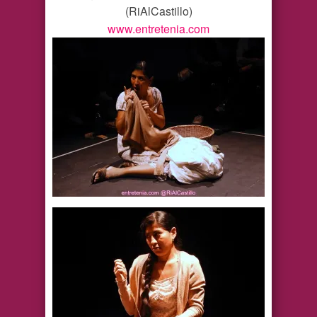
(RiAlCastillo)
www.entretenia.com