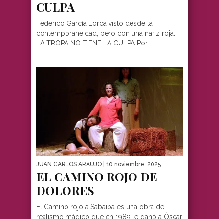
CULPA
Federico García Lorca visto desde la
contemporaneidad, pero con una nariz roja.
LA TROPA NO TIENE LA CULPA Por...
JUAN CARLOS ARAUJO
| 10 noviembre, 2025
EL CAMINO ROJO DE
DOLORES
El Camino rojo a Sabaiba es una obra de
realismo mágico que en 1989 le ganó a Óscar