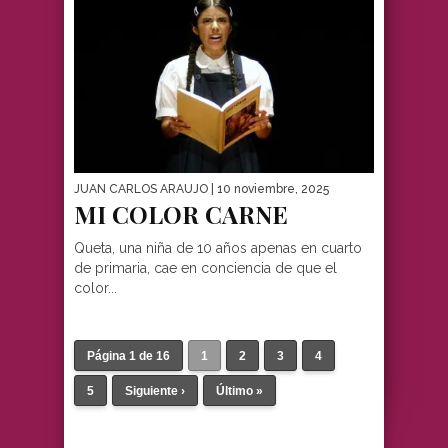
JUAN CARLOS ARAUJO
| 10 noviembre, 2025
MI COLOR CARNE
Queta, una niña de 10 años apenas en cuarto
de primaria, cae en conciencia de que el
color...
Página 1 de 16
1
2
3
4
5
Siguiente ›
Último »