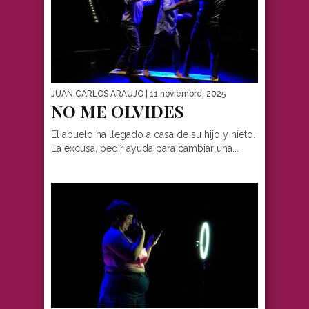
JUAN CARLOS ARAUJO
| 11 noviembre, 2025
NO ME OLVIDES
El abuelo ha llegado a casa de su hijo y nieto.
La excusa, pedir ayuda para cambiar una...