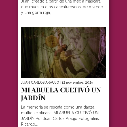
Juan, creado a partir de una media máscara
que muestra ojos caricaturescos, pelo verde
y una gorra roja,...
JUAN CARLOS ARAUJO
| 12 noviembre, 2025
MI ABUELA CULTIVÓ UN
JARDÍN
La memoria se rescata como una danza
multidisciplinaria. MI ABUELA CULTIVÓ UN
JARDÍN Por Juan Carlos Araujo Fotografías:
Ricardo...