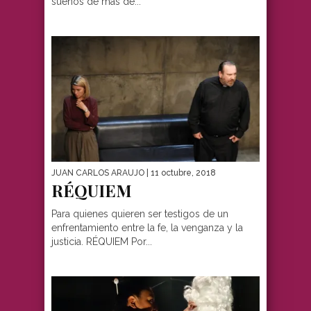
sueños de más de...
JUAN CARLOS ARAUJO
| 11 octubre, 2018
RÉQUIEM
Para quienes quieren ser testigos de un
enfrentamiento entre la fe, la venganza y la
justicia. RÉQUIEM Por...