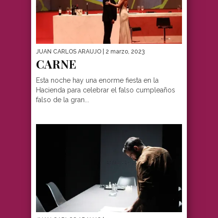
JUAN CARLOS ARAUJO
| 2 marzo, 2023
CARNE
Esta noche hay una enorme fiesta en la
Hacienda para celebrar el falso cumpleaños
falso de la gran...