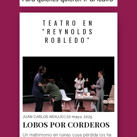
TEATRO EN
"REYNOLDS
ROBLEDO"
JUAN CARLOS ARAUJO
| 20 mayo, 2025
LOBOS POR CORDEROS
Un matrimonio en ruinas cuya pérdida los ha