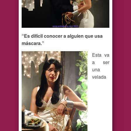
“Es difícil conocer a alguien que usa
máscara.”
Esta va
a ser
una
velada