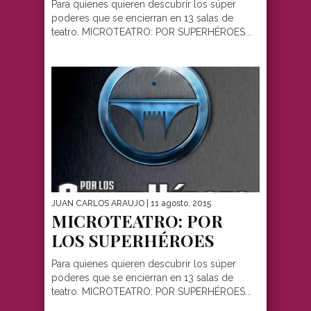
Para quienes quieren descubrir los súper
poderes que se encierran en 13 salas de
teatro. MICROTEATRO: POR SUPERHÉROES...
JUAN CARLOS ARAUJO
| 11 agosto, 2015
MICROTEATRO: POR
LOS SUPERHÉROES
Para quienes quieren descubrir los súper
poderes que se encierran en 13 salas de
teatro. MICROTEATRO: POR SUPERHÉROES...