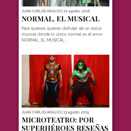
JUAN CARLOS ARAUJO
| 10 agosto, 2016
NORMAL, EL MUSICAL
Para quienes quieren disfrutar de un dulce
musical donde lo único normal es el amor.
NORMAL, EL MUSICAL...
JUAN CARLOS ARAUJO
| 13 agosto, 2015
MICROTEATRO: POR
SUPERHÉROES RESEÑAS