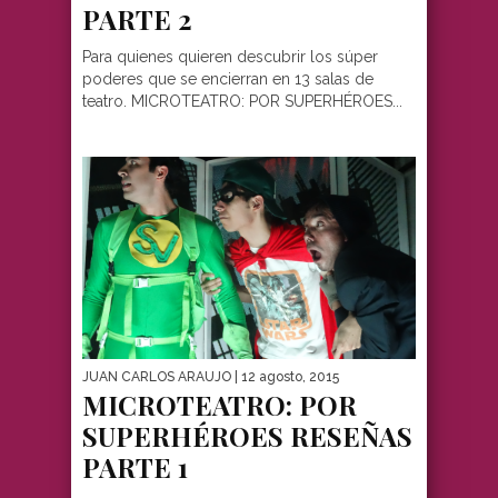
PARTE 2
Para quienes quieren descubrir los súper
poderes que se encierran en 13 salas de
teatro. MICROTEATRO: POR SUPERHÉROES...
JUAN CARLOS ARAUJO
| 12 agosto, 2015
MICROTEATRO: POR
SUPERHÉROES RESEÑAS
PARTE 1