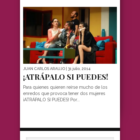
JUAN CARLOS ARAUJO
| 31 julio, 2014
¡ATRÁPALO SI PUEDES!
Para quienes quieren reírse mucho de los
enredos que provoca tener dos mujeres
¡ATRÁPALO SI PUEDES! Por...