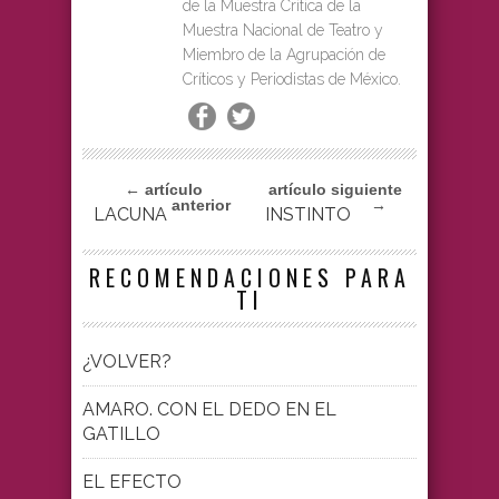
de la Muestra Crítica de la
Muestra Nacional de Teatro y
Miembro de la Agrupación de
Críticos y Periodistas de México.
← artículo
artículo siguiente
anterior
→
LACUNA
INSTINTO
RECOMENDACIONES PARA
TI
¿VOLVER?
AMARO. CON EL DEDO EN EL
GATILLO
EL EFECTO