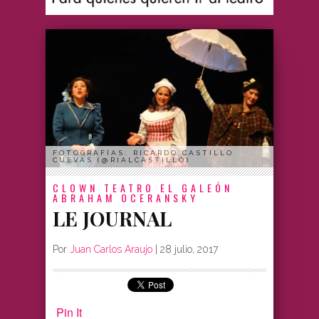
FOTOGRAFÍAS: RICARDO CASTILLO
CUEVAS (@RIALCASTILLO)
CLOWN
TEATRO EL GALEÓN
ABRAHAM OCERANSKY
LE JOURNAL
Por
Juan Carlos Araujo
|
28 julio, 2017
Pin It