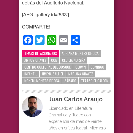
detrás del Auditorio Nacional.
[AFG_gallery id=’533′]
COMPARTE!
Facebook
Twitter
WhatsApp
Email
Compartir
TEMAS RELACIONADOS
ADRIANA MONTES DE OCA
ARTUS CHAVEZ
CCB
CECILIA NOREÑA
CENTRO CULTURAL DEL BOSQUE
CLOWN
DOMINGO
INFANTIL
JIMENA SALTIEL
MARIANA CHÁVEZ
NOHEMÍ MONTES DE OCA
SÁBADO
TEATRO EL GALEON
Juan Carlos Araujo
Licenciado en Literatura
Dramática y Teatro con
experiencia de más de veinte
años en crítica teatral. Miembro