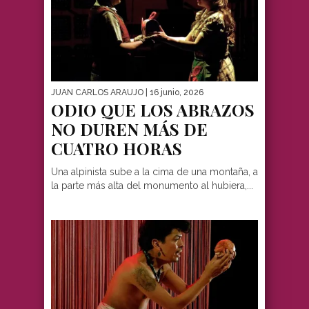
JUAN CARLOS ARAUJO
| 16 junio, 2026
ODIO QUE LOS ABRAZOS
NO DUREN MÁS DE
CUATRO HORAS
Una alpinista sube a la cima de una montaña, a
la parte más alta del monumento al hubiera,...