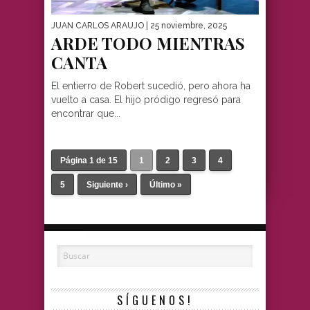
JUAN CARLOS ARAUJO
| 25 noviembre, 2025
ARDE TODO MIENTRAS
CANTA
El entierro de Robert sucedió, pero ahora ha
vuelto a casa. El hijo pródigo regresó para
encontrar que...
Página 1 de 15
1
2
3
4
5
Siguiente ›
Último »
SÍGUENOS!