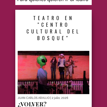
TEATRO EN
"CENTRO
CULTURAL DEL
BOSQUE"
JUAN CARLOS ARAUJO
| 2 julio, 2026
¿VOLVER?