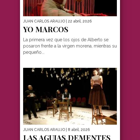
JUAN CARLOS ARAUJO
| 22 abril, 2026
YO MARCOS
La primera vez que los ojos de Alberto se
posaron frente a la virgen morena, mientras su
pequeño...
JUAN CARLOS ARAUJO
| 8 abril, 2026
LAS AGUJAS DEMENTES