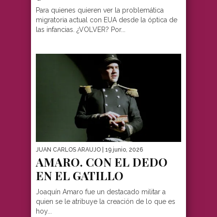
Para quienes quieren ver la problemática
migratoria actual con EUA desde la óptica de
las infancias. ¿VOLVER? Por...
JUAN CARLOS ARAUJO
| 19 junio, 2026
AMARO. CON EL DEDO
EN EL GATILLO
Joaquín Amaro fue un destacado militar a
quien se le atribuye la creación de lo que es
hoy...