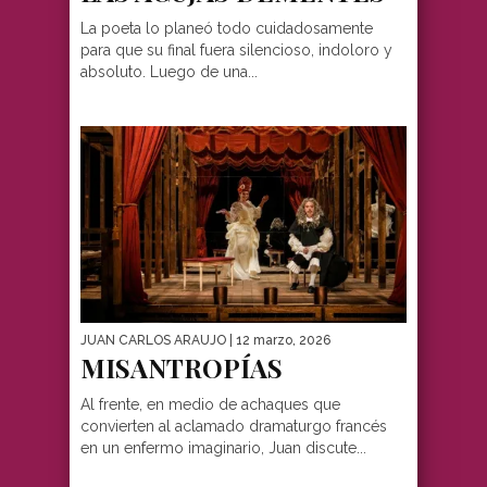
La poeta lo planeó todo cuidadosamente
para que su final fuera silencioso, indoloro y
absoluto. Luego de una...
JUAN CARLOS ARAUJO
| 12 marzo, 2026
MISANTROPÍAS
Al frente, en medio de achaques que
convierten al aclamado dramaturgo francés
en un enfermo imaginario, Juan discute...