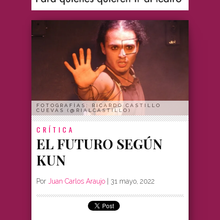
FOTOGRAFÌAS: RICARDO CASTILLO
CUEVAS (@RIALCASTILLO)
CRÍTICA
EL FUTURO SEGÚN
KUN
Por
Juan Carlos Araujo
|
31 mayo, 2022