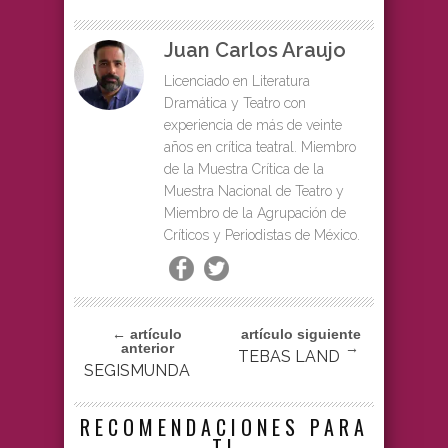
Juan Carlos Araujo
Licenciado en Literatura
Dramática y Teatro con
experiencia de más de veinte
años en crítica teatral. Miembro
de la Muestra Crítica de la
Muestra Nacional de Teatro y
Miembro de la Agrupación de
Críticos y Periodistas de México.
← artículo
artículo siguiente
anterior
→
TEBAS LAND
SEGISMUNDA
RECOMENDACIONES PARA
TI