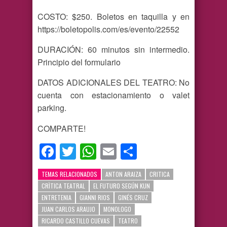
COSTO: $250. Boletos en taquilla y en
https://boletopolis.com/es/evento/22552
DURACIÓN: 60 minutos sin intermedio.
Principio del formulario
DATOS ADICIONALES DEL TEATRO: No
cuenta con estacionamiento o valet
parking.
COMPARTE!
Facebook
Twitter
WhatsApp
Email
Compartir
TEMAS RELACIONADOS
ANTON ARAIZA
CRITICA
CRÌTICA TEATRAL
EL FUTURO SEGÚN KUN
ENTRETENIA
GIANNI RIOS
GINÉS CRUZ
JUAN CARLOS ARAUJO
MONOLOGO
RICARDO CASTILLO CUEVAS
TEATRO