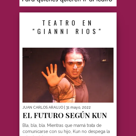
TEATRO EN
"GIANNI RIOS"
JUAN CARLOS ARAUJO
| 31 mayo, 2022
EL FUTURO SEGÚN KUN
Bla, bla, bla. Mientras que mamá trata de
comunicarse con su hijo, Kun no despega la