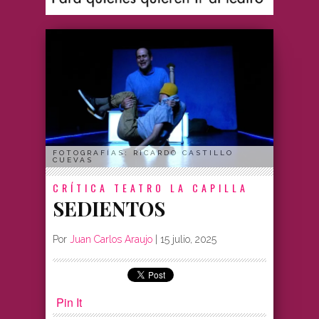
FOTOGRAFÍAS: RICARDO CASTILLO
CUEVAS
CRÍTICA
TEATRO LA CAPILLA
SEDIENTOS
Por
Juan Carlos Araujo
|
15 julio, 2025
Pin It