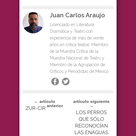
Juan Carlos Araujo
Licenciado en Literatura
Dramática y Teatro con
experiencia de más de veinte
años en crítica teatral. Miembro
de la Muestra Crítica de la
Muestra Nacional de Teatro y
Miembro de la Agrupación de
Críticos y Periodistas de México.
← artículo
artículo siguiente
anterior
→
ZUR-CIR
LOS PERROS
QUE SÓLO
RECONOCÍAN
LAS ENAGUAS