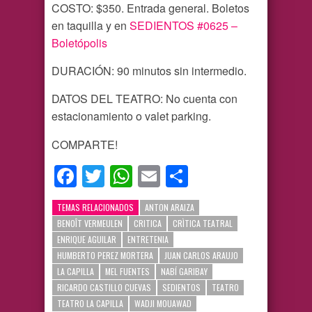
COSTO: $350. Entrada general. Boletos
en taquilla y en
SEDIENTOS #0625 –
Boletópolis
DURACIÓN: 90 minutos sin intermedio.
DATOS DEL TEATRO: No cuenta con
estacionamiento o valet parking.
COMPARTE!
Facebook
Twitter
WhatsApp
Email
Compartir
TEMAS RELACIONADOS
ANTON ARAIZA
BENOÎT VERMEULEN
CRITICA
CRÌTICA TEATRAL
ENRIQUE AGUILAR
ENTRETENIA
HUMBERTO PEREZ MORTERA
JUAN CARLOS ARAUJO
LA CAPILLA
MEL FUENTES
NABÍ GARIBAY
RICARDO CASTILLO CUEVAS
SEDIENTOS
TEATRO
TEATRO LA CAPILLA
WADJI MOUAWAD