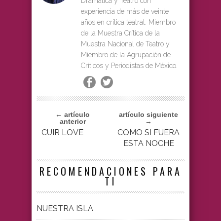
Dramática y Teatro con
experiencia de más de veinte
años en crítica teatral. Miembro
de la Muestra Crítica de la
Muestra Nacional de Teatro y
Miembro de la Agrupación de
Críticos y Periodistas de México.
← artículo
artículo siguiente
anterior
→
CUIR LOVE
COMO SI FUERA
ESTA NOCHE
RECOMENDACIONES PARA
TI
NUESTRA ISLA