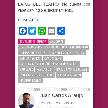
DATOS DEL TEATRO: No cuenta con
valet parking o estacionamiento.
COMPARTE!
Facebook
Twitter
WhatsApp
Email
Compartir
TEMAS RELACIONADOS
ANA CORTI
CARLOS ECHARTEA
CENTRO CULTURAL EL HORMIGUERO
CHILPANCINGO NO. 13
CHRISTIAN MUÑOZ
CRITICA
CRÌTICA TEATRAL
DAVID SICARS
GABRIELA TAPIA BERRÓN
JUAN CARLOS ARAUJO
MAU LÓPEZ
PAMELA RUZ
RICARDO CASTILLO CUEVAS
ROBERTO VALDEZ
TEATRO
VERONICA MUSALEM
VIRIDIANA ROBLES
Juan Carlos Araujo
Licenciado en Literatura