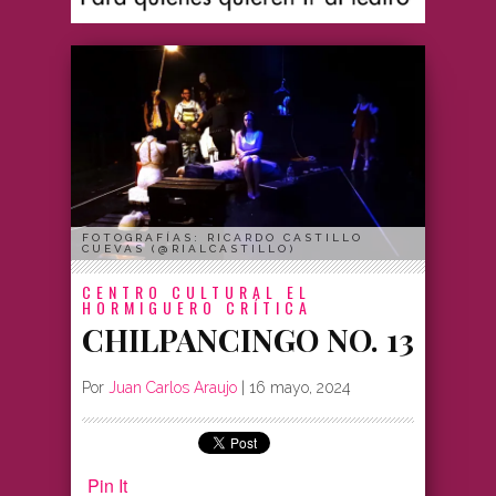
FOTOGRAFÍAS: RICARDO CASTILLO
CUEVAS (@RIALCASTILLO)
CENTRO CULTURAL EL
HORMIGUERO
CRÍTICA
CHILPANCINGO NO. 13
Por
Juan Carlos Araujo
|
16 mayo, 2024
Pin It