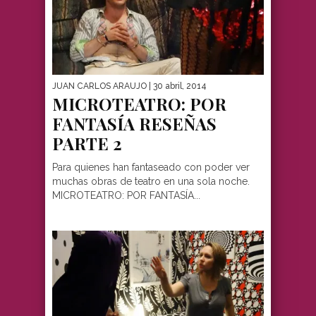
JUAN CARLOS ARAUJO
| 30 abril, 2014
MICROTEATRO: POR
FANTASÍA RESEÑAS
PARTE 2
Para quienes han fantaseado con poder ver
muchas obras de teatro en una sola noche.
MICROTEATRO: POR FANTASÍA...