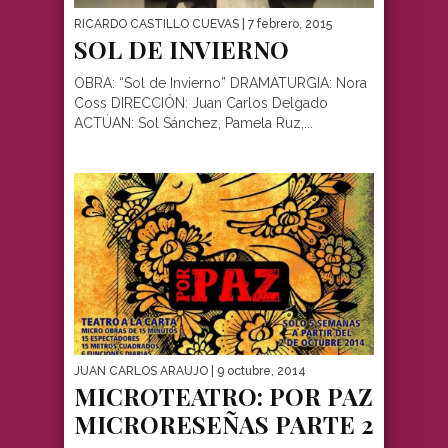
RICARDO CASTILLO CUEVAS
| 7 febrero, 2015
SOL DE INVIERNO
OBRA: “Sol de Invierno” DRAMATURGIA: Nora
Coss DIRECCIÓN: Juan Carlos Delgado
ACTÚAN: Sol Sánchez, Pamela Ruz,...
JUAN CARLOS ARAUJO
| 9 octubre, 2014
MICROTEATRO: POR PAZ
MICRORESEÑAS PARTE 2