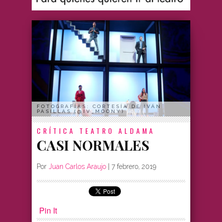
FOTOGRAFÍAS: CORTESÍA DE IVÁN
PASILLAS (@IV_MOONY)
CRÍTICA
TEATRO ALDAMA
CASI NORMALES
Por
Juan Carlos Araujo
|
7 febrero, 2019
Pin It