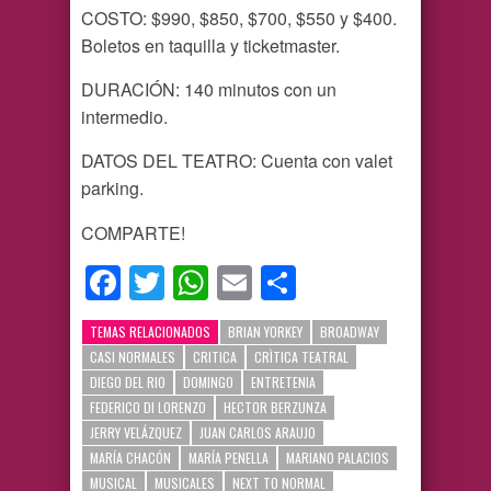
COSTO: $990, $850, $700, $550 y $400.
Boletos en taquilla y ticketmaster.
DURACIÓN: 140 minutos con un
intermedio.
DATOS DEL TEATRO: Cuenta con valet
parking.
COMPARTE!
Facebook
Twitter
WhatsApp
Email
Compartir
TEMAS RELACIONADOS
BRIAN YORKEY
BROADWAY
CASI NORMALES
CRITICA
CRÌTICA TEATRAL
DIEGO DEL RIO
DOMINGO
ENTRETENIA
FEDERICO DI LORENZO
HECTOR BERZUNZA
JERRY VELÁZQUEZ
JUAN CARLOS ARAUJO
MARÍA CHACÓN
MARÍA PENELLA
MARIANO PALACIOS
MUSICAL
MUSICALES
NEXT TO NORMAL