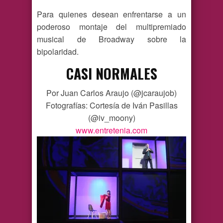
Para quienes desean enfrentarse a un
poderoso montaje del multipremiado
musical de Broadway sobre la
bipolaridad.
CASI NORMALES
Por Juan Carlos Araujo (@jcaraujob)
Fotografías: Cortesía de Iván Pasillas
(@iv_moony)
www.entretenia.com