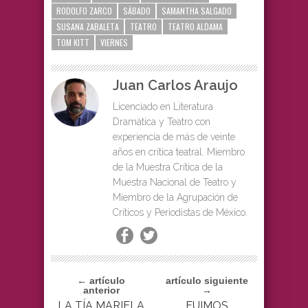
RODOLFO ZARCO
SÁBADO
SAMANTHA SALGADO
SUSANA ZABALETA
TEATRO
TEATRO ALDAMA
TOM KITT
VIERNES
Juan Carlos Araujo
Licenciado en Literatura
Dramática y Teatro con
experiencia de más de veinte
años en crítica teatral. Miembro
de la Muestra Crítica de la
Muestra Nacional de Teatro y
Miembro de la Agrupación de
Críticos y Periodistas de México.
← artículo
artículo siguiente
anterior
→
LA TÍA MARIELA
FUIMOS