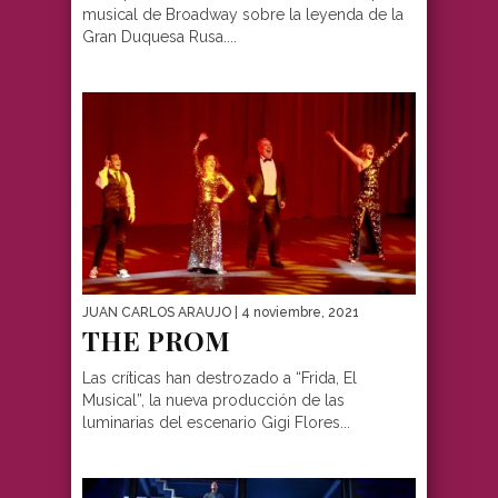
musical de Broadway sobre la leyenda de la
Gran Duquesa Rusa....
JUAN CARLOS ARAUJO
| 4 noviembre, 2021
THE PROM
Las críticas han destrozado a “Frida, El
Musical”, la nueva producción de las
luminarias del escenario Gigi Flores...