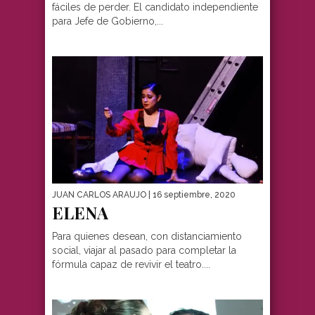
fáciles de perder. El candidato independiente
para Jefe de Gobierno,...
JUAN CARLOS ARAUJO
| 16 septiembre, 2020
ELENA
Para quienes desean, con distanciamiento
social, viajar al pasado para completar la
fórmula capaz de revivir el teatro....