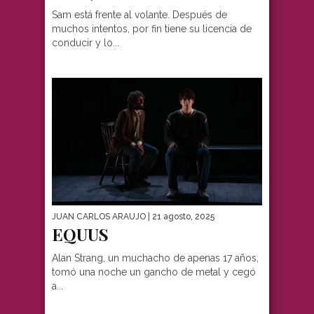
Sam está frente al volante. Después de
muchos intentos, por fin tiene su licencia de
conducir y lo...
JUAN CARLOS ARAUJO
| 21 agosto, 2025
EQUUS
Alan Strang, un muchacho de apenas 17 años,
tomó una noche un gancho de metal y cegó
a...