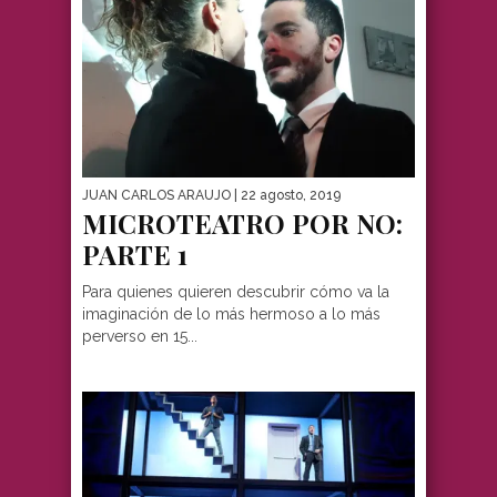
JUAN CARLOS ARAUJO
| 22 agosto, 2019
MICROTEATRO POR NO:
PARTE 1
Para quienes quieren descubrir cómo va la
imaginación de lo más hermoso a lo más
perverso en 15...