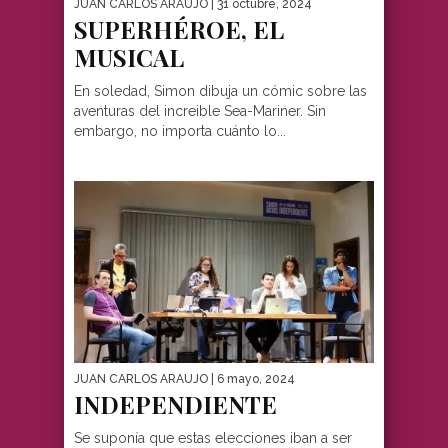
JUAN CARLOS ARAUJO
| 31 octubre, 2024
SUPERHÉROE, EL
MUSICAL
En soledad, Simon dibuja un cómic sobre las
aventuras del increible Sea-Mariner. Sin
embargo, no importa cuánto lo...
JUAN CARLOS ARAUJO
| 6 mayo, 2024
INDEPENDIENTE
Se suponía que estas elecciones iban a ser