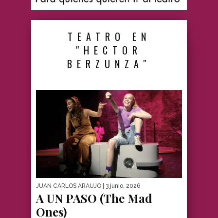
TEATRO EN
"HECTOR
BERZUNZA"
JUAN CARLOS ARAUJO
| 3 junio, 2026
A UN PASO (The Mad
Ones)