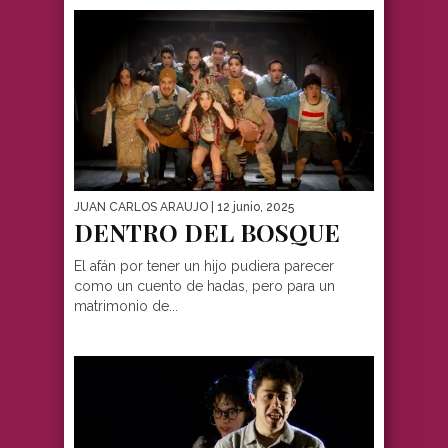
JUAN CARLOS ARAUJO
| 12 junio, 2025
DENTRO DEL BOSQUE
El afán por tener un hijo pudiera parecer
como un cuento de hadas, pero para un
matrimonio de...