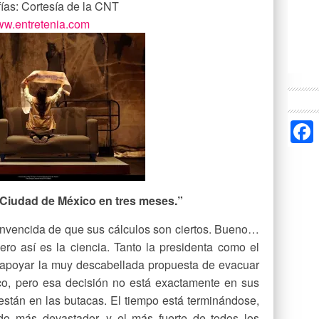
ías: Cortesía de la CNT
w.entretenia.com
a Ciudad de México en tres meses.”
onvencida de que sus cálculos son ciertos. Bueno…
ro así es la ciencia. Tanto la presidenta como el
n apoyar la muy descabellada propuesta de evacuar
o, pero esa decisión no está exactamente en sus
stán en las butacas. El tiempo está terminándose,
do más devastador, y el más fuerte de todos los