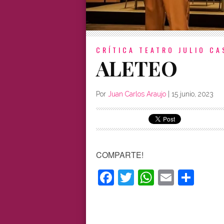
CRÍTICA
TEATRO JULIO CA
ALETEO
Por
Juan Carlos Araujo
|
15 junio, 2023
COMPARTE!
Facebook
Twitter
WhatsAp
Email
Com