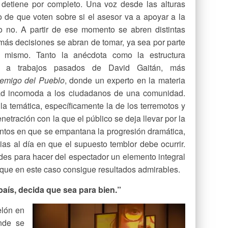
e detiene por completo. Una voz desde las alturas
 de que voten sobre si el asesor va a apoyar a la
o no. A partir de ese momento se abren distintas
 más decisiones se abran de tomar, ya sea por parte
r mismo. Tanto la anécdota como la estructura
ten a trabajos pasados de David Gaitán, más
emigo del Pueblo
, donde un experto en la materia
dad incomoda a los ciudadanos de una comunidad.
a temática, específicamente la de los terremotos y
enetración con la que el público se deja llevar por la
entos en que se empantana la progresión dramática,
as al día en que el supuesto temblor debe ocurrir.
des para hacer del espectador un elemento integral
o que en este caso consigue resultados admirables.
 país, decida que sea para bien.”
elón en
onde se