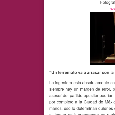
Fotograf
ww
“Un terremoto va a arrasar con l
La ingeniera está absolutamente c
siempre hay un margen de error, pe
asesor del partido opositor podría
por completo a la Ciudad de Méxic
manos, eso lo determinan quienes e
el jaguar está preparando su rugi