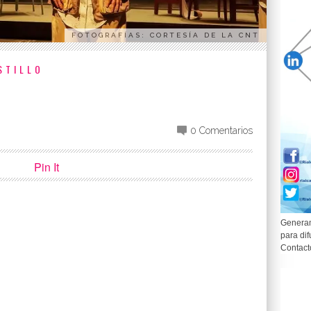
FOTOGRAFÍAS: CORTESÍA DE LA CNT
STILLO
0 Comentarios
Pin It
Generam
para dif
p
partir
Contact