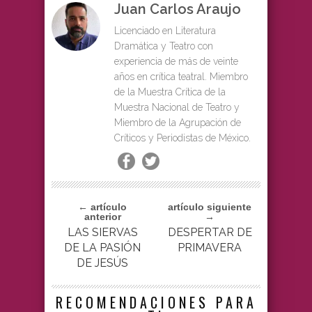
Juan Carlos Araujo
Licenciado en Literatura
Dramática y Teatro con
experiencia de más de veinte
años en crítica teatral. Miembro
de la Muestra Crítica de la
Muestra Nacional de Teatro y
Miembro de la Agrupación de
Críticos y Periodistas de México.
← artículo
artículo siguiente
anterior
→
LAS SIERVAS
DESPERTAR DE
DE LA PASIÓN
PRIMAVERA
DE JESÚS
RECOMENDACIONES PARA