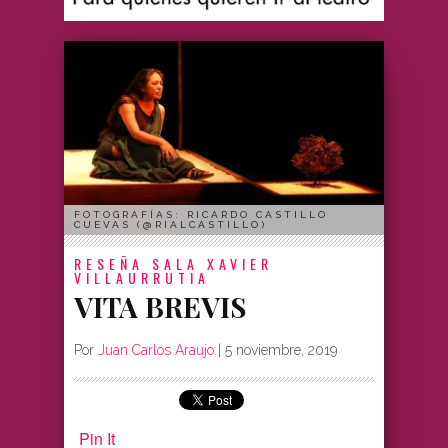
FOTOGRAFÍAS: RICARDO CASTILLO
CUEVAS (@RIALCASTILLO)
RESEÑA
SALA XAVIER
VILLAURRUTIA
VITA BREVIS
Por
Juan Carlos Araujo
|
5 noviembre, 2019
Pin It