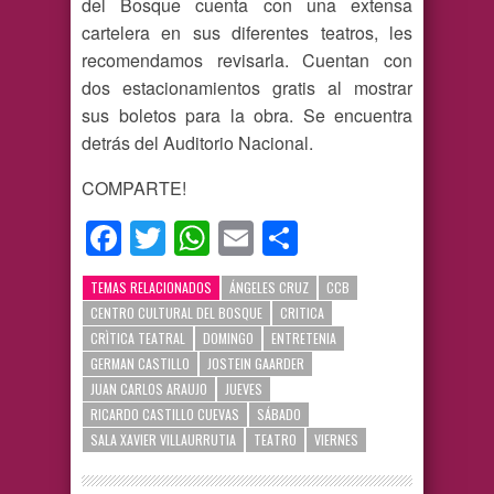
del Bosque cuenta con una extensa
cartelera en sus diferentes teatros, les
recomendamos revisarla. Cuentan con
dos estacionamientos gratis al mostrar
sus boletos para la obra. Se encuentra
detrás del Auditorio Nacional.
COMPARTE!
Facebook
Twitter
WhatsApp
Email
Compartir
TEMAS RELACIONADOS
ÁNGELES CRUZ
CCB
CENTRO CULTURAL DEL BOSQUE
CRITICA
CRÌTICA TEATRAL
DOMINGO
ENTRETENIA
GERMAN CASTILLO
JOSTEIN GAARDER
JUAN CARLOS ARAUJO
JUEVES
RICARDO CASTILLO CUEVAS
SÁBADO
SALA XAVIER VILLAURRUTIA
TEATRO
VIERNES