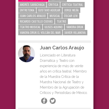
ANDRÉS SARÁCHAGA
CRITICA
CRÌTICA TEATRAL
ENTRETENIA
GUSTAVO AGUILAR
JORGE MEJÍA
JUAN CARLOS ARAUJO
MUSICAL
ÓSCAR LEVI
RICARDO CASTILLO CUEVAS
TEATRO
TEATRO MUSICAL
ULISES AQUINO
VANORA DRUK
VANORA DRUK EL VOLCÁN DEL MAR
XAVIER VILLANOVA
Juan Carlos Araujo
Licenciado en Literatura
Dramática y Teatro con
experiencia de más de veinte
años en crítica teatral. Miembro
de la Muestra Crítica de la
Muestra Nacional de Teatro y
Miembro de la Agrupación de
Críticos y Periodistas de México.