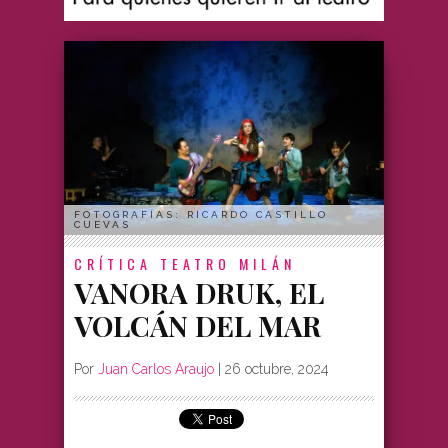
FOTOGRAFÍAS: RICARDO CASTILLO
CUEVAS
CRÍTICA
TEATRO MILÁN
VANORA DRUK, EL
VOLCÁN DEL MAR
Por
Juan Carlos Araujo
|
26 octubre, 2024