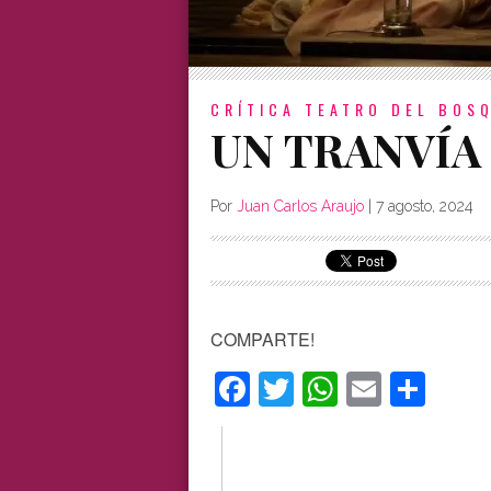
CRÍTICA
TEATRO DEL BOSQ
UN TRANVÍA
Por
Juan Carlos Araujo
|
7 agosto, 2024
COMPARTE!
Facebook
Twitter
WhatsAp
Email
Com