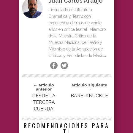
Juan Carlos Araujo
Licenciado en Literatura
Dramática y Teatro con
experiencia de más de veinte
años en crítica teatral. Miembro
de la Muestra Crítica de la
Muestra Nacional de Teatro y
Miembro de la Agrupación de
Críticos y Periodistas de México.
← artículo
artículo siguiente
anterior
→
DESDE LA
BARE-KNUCKLE
TERCERA
CUERDA
RECOMENDACIONES PARA
TI