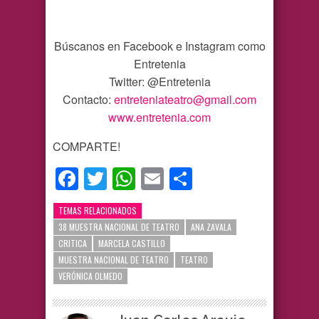
Búscanos en Facebook e Instagram como
Entretenia
Twitter: @Entretenia
Contacto:
entreteniateatro@gmail.com
www.entretenia.com
COMPARTE!
Facebook
Twitter
WhatsApp
Email
Compartir
TEMAS RELACIONADOS
38 MUESTRA NACIONAL DE TEATRO
ANA ZAVALA
CRITICA
MARCELA CASTILLO
MUESTRA NACIONAL DE TEATRO
TEATRO
VERÓNICA OLMEDO