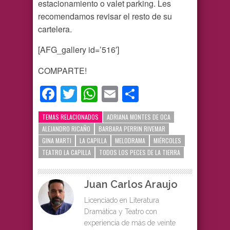
estacionamiento o valet parking. Les
recomendamos revisar el resto de su
cartelera.
[AFG_gallery id=’516′]
COMPARTE!
Facebook
Twitter
WhatsApp
Email
Compartir
TEMAS RELACIONADOS
ADRIANA MONTES DE OCA
ALEJANDRO RICAÑO
BARBARA PERRIN RIVEMAR
GINA MARTI
LA CAPILLA
MELODRAMA
MIÉRCOLES
TEATRO LA CAPILLA
TODOS LOS PECES DE LA TIERRA
Juan Carlos Araujo
Licenciado en Literatura
Dramática y Teatro con
experiencia de más de veinte