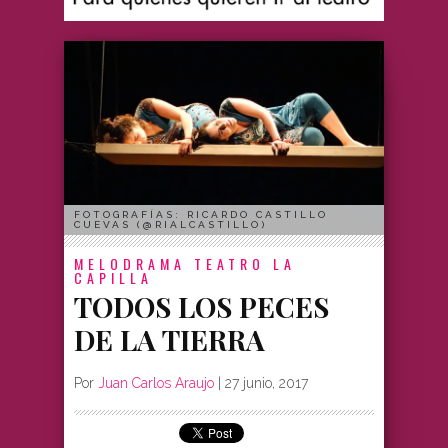
FOTOGRAFÍAS: RICARDO CASTILLO
CUEVAS (@RIALCASTILLO)
MELODRAMA
TEATRO LA
CAPILLA
TODOS LOS PECES
DE LA TIERRA
Por
Juan Carlos Araujo
|
27 junio, 2017