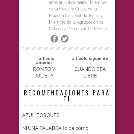
años en crítica teatral. Miembro
de la Muestra Crítica de la
Muestra Nacional de Teatro y
Miembro de la Agrupación de
Críticos y Periodistas de México.
← artículo
artículo siguiente
anterior
→
ROMEO Y
CUANDO SEA
JULIETA
LIBRE
RECOMENDACIONES PARA
TI
AZUL BOSQUES
NI UNA PALABRA (o de cómo