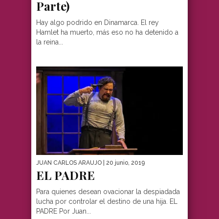
Parte)
Hay algo podrido en Dinamarca. El rey
Hamlet ha muerto, más eso no ha detenido a
la reina...
JUAN CARLOS ARAUJO
| 20 junio, 2019
EL PADRE
Para quienes desean ovacionar la despiadada
lucha por controlar el destino de una hija. EL
PADRE Por Juan...