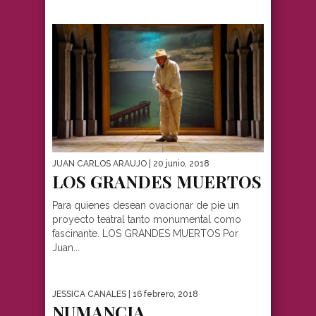
JUAN CARLOS ARAUJO
| 20 junio, 2018
LOS GRANDES MUERTOS
Para quienes desean ovacionar de pie un
proyecto teatral tanto monumental como
fascinante. LOS GRANDES MUERTOS Por
Juan...
JESSICA CANALES
| 16 febrero, 2018
NUMANCIA