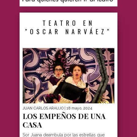
TEATRO EN
"OSCAR NARVÁEZ"
JUAN CARLOS ARAUJO
| 18 mayo, 2024
LOS EMPEÑOS DE UNA
CASA
Sor Juana deambula por las estrellas que