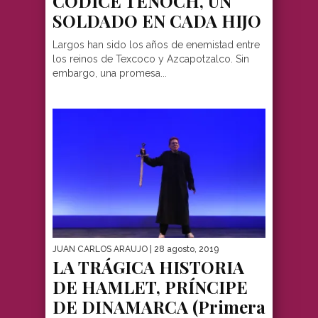
CÓDICE TENOCH, UN
SOLDADO EN CADA HIJO
Largos han sido los años de enemistad entre
los reinos de Texcoco y Azcapotzalco. Sin
embargo, una promesa...
JUAN CARLOS ARAUJO
| 28 agosto, 2019
LA TRÁGICA HISTORIA
DE HAMLET, PRÍNCIPE
DE DINAMARCA (Primera