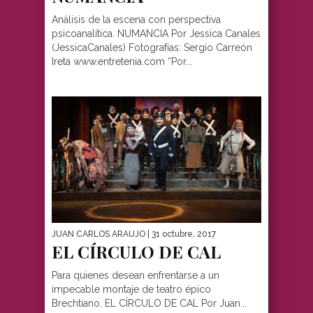
Análisis de la escena con perspectiva
psicoanalítica. NUMANCIA Por Jessica Canales
(JessicaCanales) Fotografías: Sergio Carreón
Ireta www.entretenia.com “Por...
JUAN CARLOS ARAUJO
| 31 octubre, 2017
EL CÍRCULO DE CAL
Para quienes desean enfrentarse a un
impecable montaje de teatro épico
Brechtiano. EL CÍRCULO DE CAL Por Juan...