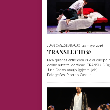
JUAN CARLOS ARAUJO
| 24 mayo, 2016
TRANSLUCID@
Para quienes entienden que el cuerpo 
define nuestra identidad. TRANSLUCID
Juan Carlos Araujo (@jcaraujob)
Fotografías: Ricardo Castillo...