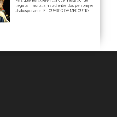
Para quienes quieren conocer hasta dónde
llega la inmortal amistad entre dos personajes
shakesperianos. EL CUERPO DE MERCUTIO...