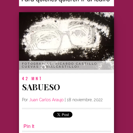
FOTOGRAFÍAS: RICARDO CASTILLO
CUEVAS (@RIALCASTILLO)
42 MNT
SABUESO
Por
Juan Carlos Araujo
|
18 noviembre, 2022
Pin It