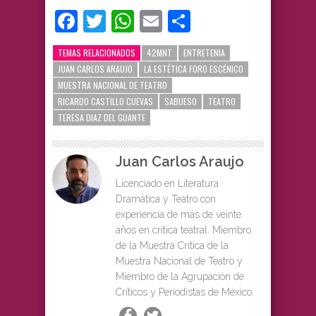
Facebook
Twitter
WhatsApp
Email
Compartir
TEMAS RELACIONADOS
42MNT
ENTRETENIA
JUAN CARLOS ARAUJO
LA ESTÉTICA FORO ESCÉNICO
MUESTRA NACIONAL DE TEATRO
RICARDO CASTILLO CUEVAS
SABUESO
TEATRO
TERESA DIAZ DEL GUANTE
Juan Carlos Araujo
Licenciado en Literatura
Dramática y Teatro con
experiencia de más de veinte
años en crítica teatral. Miembro
de la Muestra Crítica de la
Muestra Nacional de Teatro y
Miembro de la Agrupación de
Críticos y Periodistas de México.