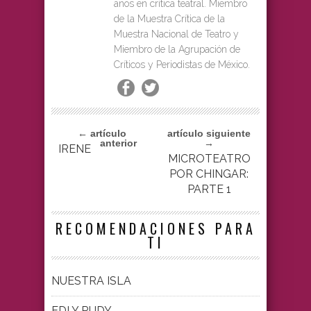
años en crítica teatral. Miembro
de la Muestra Crítica de la
Muestra Nacional de Teatro y
Miembro de la Agrupación de
Críticos y Periodistas de México.
← artículo
artículo siguiente
anterior
→
IRENE
MICROTEATRO
POR CHINGAR:
PARTE 1
RECOMENDACIONES PARA
TI
NUESTRA ISLA
EDI Y RUDY