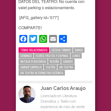
DATOS DEL TEATRO: No cuenta con
valet parking o estacionamiento.
[AFG_gallery id=’577′]
COMPARTE!
Facebook
Twitter
WhatsApp
Email
Compartir
TEMAS RELACIONADOS
CECILIA TAMAYO
DANZA
DOMINGO
FLORES FRUTOS Y ESPINAS
LUNES
NATALIA PLASCENCIA
RESEÑA
SÁBADO
SARAHÍ CARRILLO
TEATRO
UN TEATRO
UN TEATRO ALTERNATIVA ESCÉNICA
Juan Carlos Araujo
Licenciado en Literatura
Dramática y Teatro con
experiencia de más de veinte