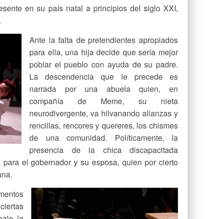
sente en su país natal a principios del siglo XXI,
.
Ante la falta de pretendientes apropiados
para ella, una hija decide que sería mejor
poblar el pueblo con ayuda de su padre.
La descendencia que le precede es
narrada por una abuela quien, en
compañía de Meme, su nieta
neurodivergente, va hilvanando alianzas y
rencillas, rencores y quereres, los chismes
de una comunidad. Políticamente, la
presencia de la chica discapacitada
para el gobernador y su esposa, quien por cierto
ana.
mentos
ciertas
bajo la