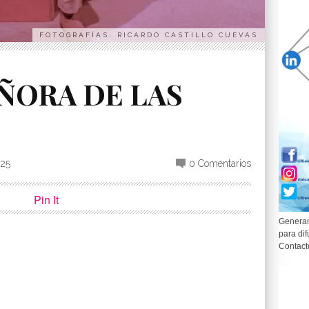
FOTOGRAFÍAS: RICARDO CASTILLO CUEVAS
ÑORA DE LAS
025
0 Comentarios
Pin It
Generam
para dif
Contact
p
partir