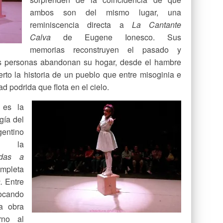
ambos son del mismo lugar, una
reminiscencia directa a
La Cantante
Calva
de Eugene Ionesco. Sus
memorias reconstruyen el pasado y
as personas abandonan su hogar, desde el hambre
erto la historia de un pueblo que entre misoginia e
d podrida que flota en el cielo.
 es la
gía del
gentino
, la
adas a
leta
s.
Entre
ocando
a obra
rno al