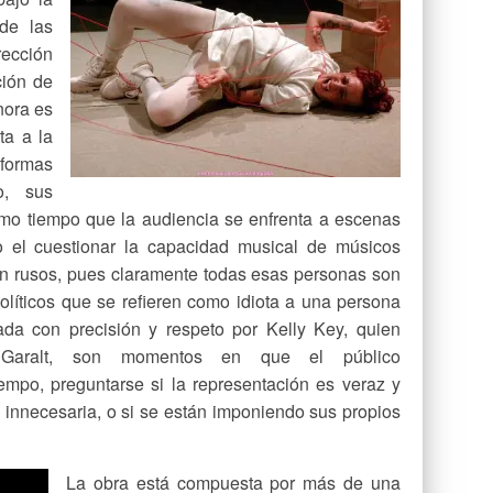
de las
ción
ción de
nora es
ta a la
formas
o, sus
smo tiempo que la audiencia se enfrenta a escenas
o el cuestionar la capacidad musical de músicos
n rusos, pues claramente todas esas personas son
olíticos que se refieren como idiota a una persona
uada con precisión y respeto por Kelly Key, quien
Garalt, son momentos en que el público
iempo, preguntarse si la representación es veraz y
innecesaria, o si se están imponiendo sus propios
La obra está compuesta por más de una