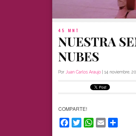
45 MNT
NUESTRA SE
NUBES
Por
Juan Carlos Araujo
|
14 noviembre, 2
COMPARTE!
Facebook
Twitter
WhatsAp
Email
Com