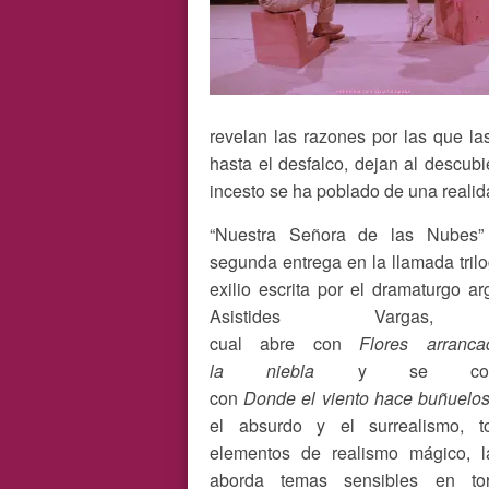
revelan las razones por las que l
hasta el desfalco, dejan al descubi
incesto se ha poblado de una realida
“Nuestra Señora de las Nubes”
segunda entrega en la llamada trilo
exilio escrita por el dramaturgo ar
Asistides Vargas
cual
abre con
Flores arranc
la niebla
y se comp
con
Donde el viento hace buñuelo
el absurdo y el surrealismo, t
elementos de realismo mágico, l
aborda temas sensibles en to