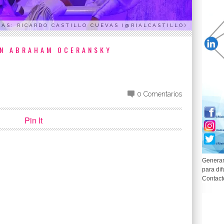
AS: RICARDO CASTILLO CUEVAS (@RIALCASTILLO)
ÓN ABRAHAM OCERANSKY
0 Comentarios
Pin It
Generam
para dif
p
partir
Contact