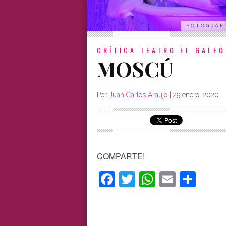
FOTOGRAFÍ
CRÍTICA
TEATRO EL GALE
MOSCÚ
Por
Juan Carlos Araujo
|
29 enero, 2020
COMPARTE!
Facebook
Twitter
WhatsAp
Email
Com