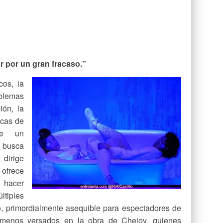
r por un gran fracaso.”
os, la
blemas
ón, la
icas de
te un
busca
 dirige
 ofrece
e hacer
ltiples
o, primordialmente asequible para espectadores de
l menos versados en la obra de Chejov, quienes