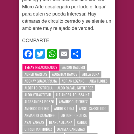
Micro Arte desplegado por todo el lugar
para quien se pueda interesar. Hay
cámaras de circuito cerrado y se siente un
ambiente muy relajado de verdad.
COMPARTE!
Facebook
Twitter
WhatsApp
Email
Compartir
TEMAS RELACIONADOS
AARON BALDERI
ABNER GARFIAS
ABRAHAM RAMOS
ADELA LUNA
ADONAY GUADARRAMA
ADRIAN LOZANO
AIDA FLORES
ALBERTO ESTRELLA
ALDO RAFAEL GUTIERREZ
ALDO VERASTEGUI
ALEJANDRA TOUSSAINT
ALESSANDRA POZZO
AMAURY GUTIERREZ
AMERICO DEL RIO
ANDRES TENA
ANGEL CARBELLIDO
ARMANDO SAMANIEGO
ARTURO ORUTRA
ASAF VARGAS
BLANCA ALDANA
CANIJO
CHRISTIAN MUÑOZ
DANIELA CARDENAS