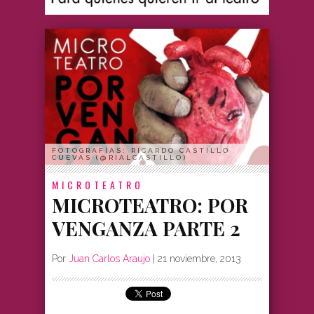
FOTOGRAFÍAS: RICARDO CASTILLO
CUEVAS (@RIALCASTILLO)
MICROTEATRO
MICROTEATRO: POR
VENGANZA PARTE 2
Por
Juan Carlos Araujo
|
21 noviembre, 2013