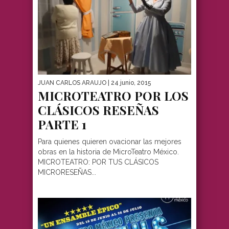
JUAN CARLOS ARAUJO
| 24 junio, 2015
MICROTEATRO POR LOS
CLÁSICOS RESEÑAS
PARTE 1
Para quienes quieren ovacionar las mejores
obras en la historia de MicroTeatro México.
MICROTEATRO: POR TUS CLÁSICOS
MICRORESEÑAS...