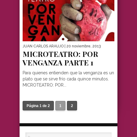
JUAN CARLOS ARAUJO
| 20 noviembre, 2013
MICROTEATRO: POR
VENGANZA PARTE 1
Para quienes entienden que la venganza es un
plato que se sirve frío cada quince minutos.
MICROTEATRO: POR...
Página 1 de 2
1
2