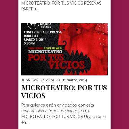
MICROTEATRO: POR TUS VICIOS RESEÑAS
PARTE 1...
JUAN CARLOS ARAUJO
| 11 marzo, 2014
MICROTEATRO: POR TUS
VICIOS
Para quienes están enviciados con esta
revolucionaria forma de hacer teatro.
MICROTEATRO: POR TUS VICIOS Una casona
en...