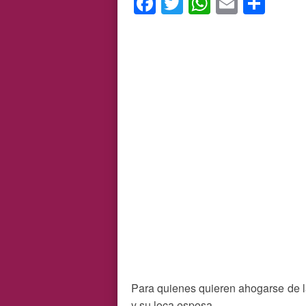
Facebook
Twitter
WhatsAp
Email
Com
Para quienes quieren ahogarse de l
y su loca esposa.