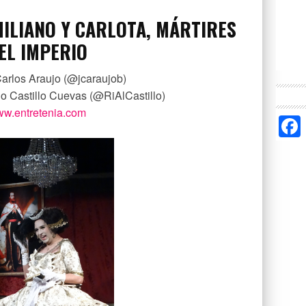
ILIANO Y CARLOTA, MÁRTIRES
EL IMPERIO
arlos Araujo (@jcaraujob)
do Castillo Cuevas (@RiAlCastillo)
w.entretenia.com