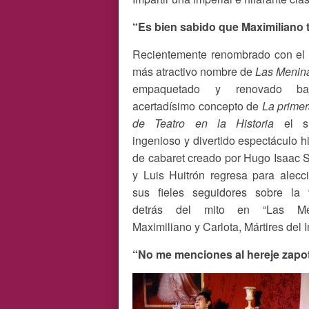
“Es bien sabido que Maximiliano te
Recientemente renombrado con el
más atractivo nombre de
Las Menin
empaquetado y renovado ba
acertadísimo concepto de
La primer
de Teatro en la Historia
el si
ingenioso y divertido espectáculo hi
de cabaret creado por Hugo Isaac 
y Luis Huitrón regresa para alecc
sus fieles seguidores sobre la 
detrás del mito en “Las Me
Maximiliano y Carlota, Mártires del I
“No me menciones al hereje zapo