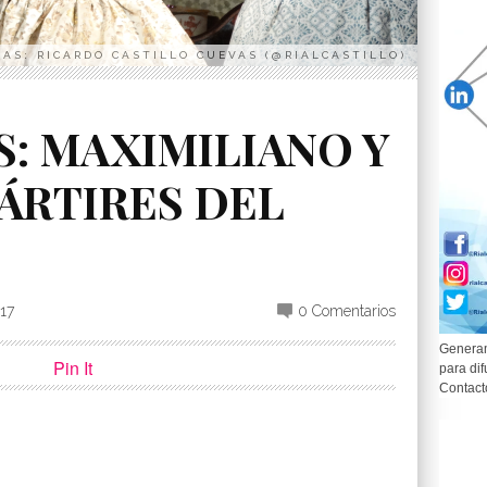
AS: RICARDO CASTILLO CUEVAS (@RIALCASTILLO)
S: MAXIMILIANO Y
ÁRTIRES DEL
17
0 Comentarios
Generam
Pin It
para dif
Contact