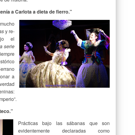
nía a Carlota a dieta de fierro.”
 mucho
as
y re-
jo el
a serie
empre
stórico
Serrano
ionar a
verdad
ninas:
mperio”.
teco.”
Prácticas bajo las sábanas que son
evidentemente declaradas como