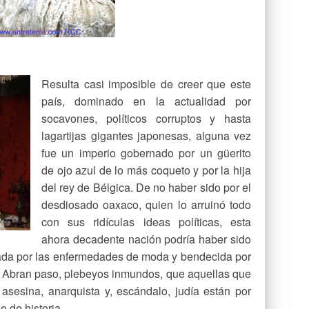
Resulta casi imposible de creer que este
país, dominado en la actualidad por
socavones, políticos corruptos y hasta
lagartijas gigantes japonesas, alguna vez
fue un imperio gobernado por un güerito
de ojo azul de lo más coqueto y por la hija
del rey de Bélgica. De no haber sido por el
desdiosado oaxaco, quien lo arruinó todo
con sus ridículas ideas políticas, esta
ahora decadente nación podría haber sido
gada por las enfermedades de moda y bendecida por
a. Abran paso, plebeyos inmundos, que aquellas que
asesina, anarquista y, escándalo, judía están por
e de historia.