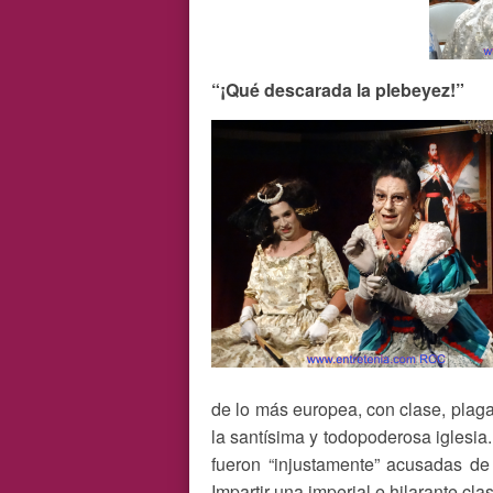
“¡Qué descarada la plebeyez!”
de lo más europea, con clase, pla
la santísima y todopoderosa iglesi
fueron “injustamente” acusadas de 
Impartir una imperial e hilarante clas