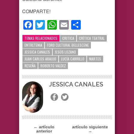
COMPARTE!
Facebook
Twitter
WhatsApp
Email
Compartir
TEMAS RELACIONADOS
CRITICA
CRÌTICA TEATRAL
ENTRETENIA
FORO CULTURAL BELLESCENE
JESSICA CANALES
JESÚS LOZANO
JUAN CARLOS ARAUJO
LUCÍA CARRILLO
MARTES
RESEÑA
ROBERTO VALDEZ
JESSICA CANALES
← artículo
artículo siguiente
anterior
→