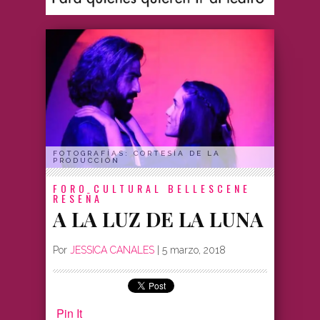
FOTOGRAFÍAS: CORTESÍA DE LA
PRODUCCIÓN
FORO CULTURAL BELLESCENE
RESEÑA
A LA LUZ DE LA LUNA
Por
JESSICA CANALES
|
5 marzo, 2018
Pin It