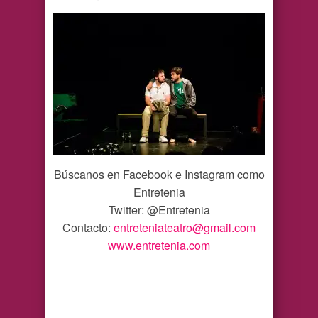
Búscanos en Facebook e Instagram como
Entretenia
Twitter: @Entretenia
Contacto:
entreteniateatro@gmail.com
www.entretenia.com