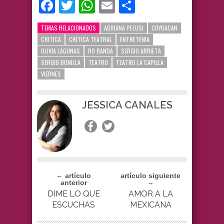
Facebook
Twitter
WhatsApp
Email
Compartir
TEMAS RELACIONADOS
ADRIANA PELUSI
COYOACAN
CRITICA
CRÌTICA TEATRAL
ENTRETENIA
OLIVIA LAGUNAS
RO BANDA
SERGIO ARRIETA
SERGIO BONILLA
TEATRO
TEATRO LA CAPILLA
VIERNES
JESSICA CANALES
← artículo
artículo siguiente
anterior
→
DIME LO QUE
AMOR A LA
ESCUCHAS
MEXICANA