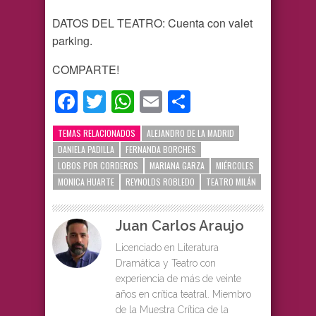
DATOS DEL TEATRO: Cuenta con valet
parking.
COMPARTE!
Facebook
Twitter
WhatsApp
Email
Compartir
TEMAS RELACIONADOS
ALEJANDRO DE LA MADRID
DANIELA PADILLA
FERNANDA BORCHES
LOBOS POR CORDEROS
MARIANA GARZA
MIÉRCOLES
MONICA HUARTE
REYNOLDS ROBLEDO
TEATRO MILÁN
Juan Carlos Araujo
Licenciado en Literatura
Dramática y Teatro con
experiencia de más de veinte
años en crítica teatral. Miembro
de la Muestra Crítica de la