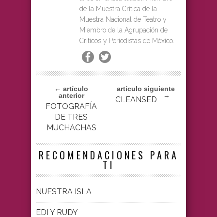
de la Muestra Crítica de la
Muestra Nacional de Teatro y
Miembro de la Agrupación de
Críticos y Periodistas de México.
← artículo
artículo siguiente
anterior
→
CLEANSED
FOTOGRAFÍA
DE TRES
MUCHACHAS
RECOMENDACIONES PARA
TI
NUESTRA ISLA
EDI Y RUDY