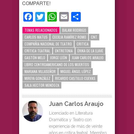
COMPARTE!
Facebook
Twitter
WhatsApp
Email
Compartir
TEMAS RELACIONADOS
BALAM RODRIGO
CARLOS MATUS
CECILIA RAMÍREZ ROMO
CNT
COMPAÑIA NACIONAL DE TEATRO
CRITICA
CRÌTICA TEATRAL
ENTRETENIA
ÉRIKA DE LA LLAVE
GASTÓN MELO
JORGE LEÓN
JUAN CARLOS ARAUJO
LIBRO CENTROAMERICANO DE LOS MUERTOS
MARIANA VILLASEÑOR
MIGUEL ÁNGEL LÓPEZ
MIREYA GONZÁLEZ
RICARDO CASTILLO CUEVAS
SALA HECTOR MENDOZA
Juan Carlos Araujo
Licenciado en Literatura
Dramática y Teatro con
experiencia de más de veinte
años en crítica teatral. Miembro