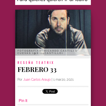
FOTOGRAFÍAS: RICARDO CASTILLO
CUEVAS (@RIALCASTILLO)
RESEÑA
TEATRIX
FEBRERO 33
Por
Juan Carlos Araujo
|
1 marzo, 2021
Pin It