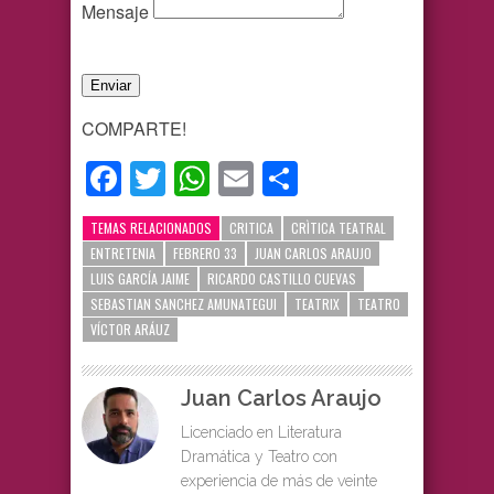
Mensaje
Enviar
COMPARTE!
Facebook
Twitter
WhatsApp
Email
Compartir
TEMAS RELACIONADOS
CRITICA
CRÌTICA TEATRAL
ENTRETENIA
FEBRERO 33
JUAN CARLOS ARAUJO
LUIS GARCÍA JAIME
RICARDO CASTILLO CUEVAS
SEBASTIAN SANCHEZ AMUNATEGUI
TEATRIX
TEATRO
VÍCTOR ARÁUZ
Juan Carlos Araujo
Licenciado en Literatura
Dramática y Teatro con
experiencia de más de veinte