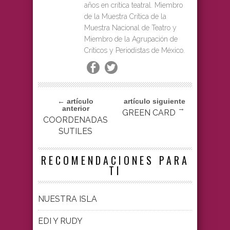
años en crítica teatral. Miembro
de la Muestra Crítica de la
Muestra Nacional de Teatro y
Miembro de la Agrupación de
Críticos y Periodistas de México.
← artículo
artículo siguiente
anterior
→
GREEN CARD
COORDENADAS
SUTILES
RECOMENDACIONES PARA
TI
NUESTRA ISLA
EDI Y RUDY