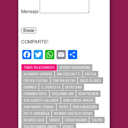
Mensaje
Enviar
COMPARTE!
Facebook
Twitter
WhatsApp
Email
Compartir
TEMAS RELACIONADOS
ADONAY GUADARRAMA
ALEJANDRO HERRERA
ANA CIOCCHETTI
CRITICA
CRÌTICA TEATRAL
CYNTHIA KLITBO
DIEGO DE ERICE
DOMINGO
EL EXORCISTA
ENTRETENIA
FERNANDO REYES
GUILLERMO JAIR
JOHN PIELMEIR
JOSE ALBERTO GALLARDO
JUAN CARLOS ARAUJO
JUAN MANUEL PERNAS
JUEVES
PAOLA MEIXUEIRO
PATTY LARRAÑAGA
RICARDO CASTILLO CUEVAS
RICARDO SILVA
SÁBADO
SERGIO KLEINER
TEATRO
TEATRO RAMIRO JIMÉNEZ
VIERNES