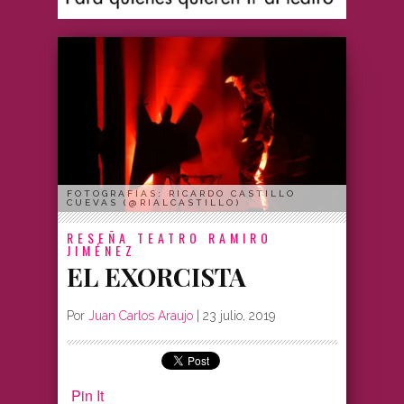
FOTOGRAFÍAS: RICARDO CASTILLO
CUEVAS (@RIALCASTILLO)
RESEÑA
TEATRO RAMIRO
JIMÉNEZ
EL EXORCISTA
Por
Juan Carlos Araujo
|
23 julio, 2019
Pin It