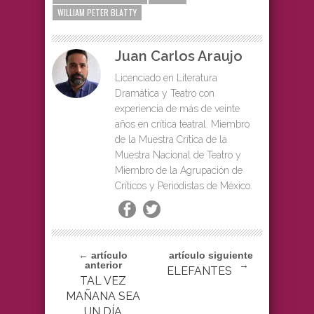
WILLIAM PETER BLATTY
Juan Carlos Araujo
Licenciado en Literatura
Dramática y Teatro con
experiencia de más de veinte
años en crítica teatral. Miembro
de la Muestra Crítica de la
Muestra Nacional de Teatro y
Miembro de la Agrupación de
Críticos y Periodistas de México.
← artículo
artículo siguiente
anterior
→
ELEFANTES
TAL VEZ
MAÑANA SEA
UN DÍA