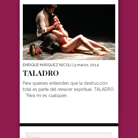
ENRIQUE MÁRQUEZ NICOLI
| 5 marzo, 2014
TALADRO
Para quienes entienden que la destrucción
total es parte del renacer espiritual. TALADRO
“Para mí es cualquier...