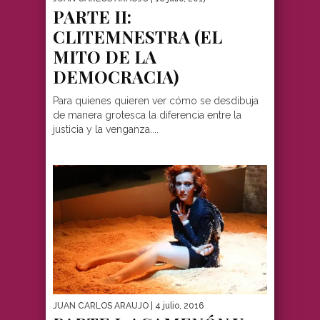
PARTE II:
CLITEMNESTRA (EL
MITO DE LA
DEMOCRACIA)
Para quienes quieren ver cómo se desdibuja
de manera grotesca la diferencia entre la
justicia y la venganza....
JUAN CARLOS ARAUJO
| 4 julio, 2016