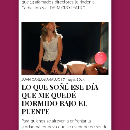
que 13 afamados directores le rinden a
Carballido y al DF. MICROTEATRO:...
JUAN CARLOS ARAUJO
| 7 mayo, 2015
LO QUE SOÑÉ ESE DÍA
QUE ME QUEDÉ
DORMIDO BAJO EL
PUENTE
Para quienes se atreven a enfrentar la
verdadera crudeza que se esconde detrás de