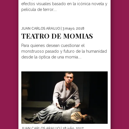
efectos visuales basado en la icónica novela y
película de terror....
JUAN CARLOS ARAUJO
| 3 mayo, 2018
TEATRO DE MOMIAS
Para quienes desean cuestionar el
monstruoso pasado y futuro de la humanidad
desde la óptica de una momia....
JUAN CARLOS ARAUJO
| 18 julio, 2017