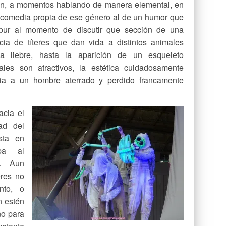
lown, a momentos hablando de manera elemental, en
 comedia propia de ese género al de un humor que
lbur al momento de discutir que sección de una
ia de títeres que dan vida a distintos animales
 liebre, hasta la aparición de un esqueleto
ales son atractivos, la estética cuidadosamente
lia a un hombre aterrado y perdido francamente
acia el
ad del
sta en
pa al
s. Aun
eres no
nto, o
 estén
no para