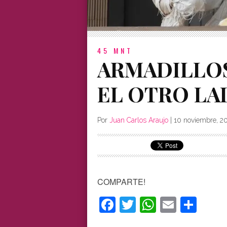
45 MNT
ARMADILLOS
EL OTRO LA
Por
Juan Carlos Araujo
|
10 noviembre, 2
COMPARTE!
Facebook
Twitter
WhatsAp
Email
Com