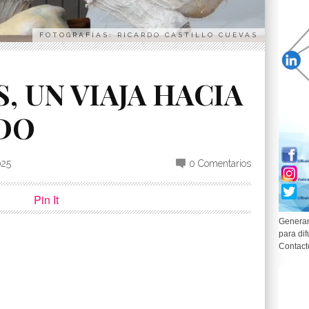
FOTOGRAFÍAS: RICARDO CASTILLO CUEVAS
, UN VIAJA HACIA
DO
025
0 Comentarios
Pin It
Generam
para dif
Contact
p
partir