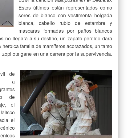
Estos últimos están representados como
seres de blanco con vestimenta holgada
blanca, cabello rubio de estambre y
máscaras formadas por paños blancos
os no llegará a su destino, un zapato perdido dará
na heroica familia de mamíferos acorazados, un tanto
el zopilote gane en una carrera por la supervivencia.
vil de
do a
rantes
to de
je, el
alisco
acia el
cénico
énicos