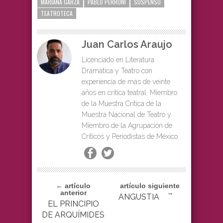
MARIANA GARZA
PABLO PERRONI
SUSPENSO
TEATROTECA
Juan Carlos Araujo
Licenciado en Literatura
Dramática y Teatro con
experiencia de más de veinte
años en crítica teatral. Miembro
de la Muestra Crítica de la
Muestra Nacional de Teatro y
Miembro de la Agrupación de
Críticos y Periodistas de México.
← artículo
artículo siguiente
anterior
→
ANGUSTIA
EL PRINCIPIO
DE ARQUÍMIDES