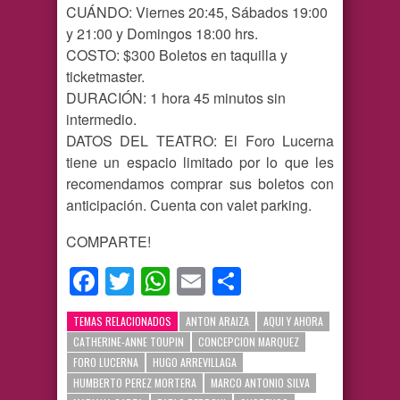
CUÁNDO: Viernes 20:45, Sábados 19:00
y 21:00 y Domingos 18:00 hrs.
COSTO: $300 Boletos en taquilla y
ticketmaster.
DURACIÓN: 1 hora 45 minutos sin
intermedio.
DATOS DEL TEATRO: El Foro Lucerna
tiene un espacio limitado por lo que les
recomendamos comprar sus boletos con
anticipación. Cuenta con valet parking.
COMPARTE!
Facebook
Twitter
WhatsApp
Email
Compartir
TEMAS RELACIONADOS
ANTON ARAIZA
AQUI Y AHORA
CATHERINE-ANNE TOUPIN
CONCEPCION MARQUEZ
FORO LUCERNA
HUGO ARREVILLAGA
HUMBERTO PEREZ MORTERA
MARCO ANTONIO SILVA