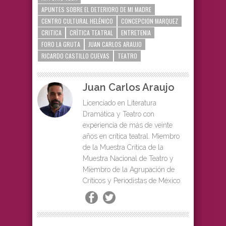
APUNTES SOBRE EL DETERIORO DE MI MADRE
CENTRO CULTURAL HELÉNICO
CONCEPCION MARQUEZ
CRITICA
CRÌTICA TEATRAL
ENTRETENIA
FORO LA GRUTA
JUAN CARLOS ARAUJO
RICARDO CASTILLO CUEVAS
TEATRO
Juan Carlos Araujo
Licenciado en Literatura
Dramática y Teatro con
experiencia de más de veinte
años en crítica teatral. Miembro
de la Muestra Crítica de la
Muestra Nacional de Teatro y
Miembro de la Agrupación de
Críticos y Periodistas de México.