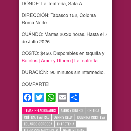
DÓNDE: La Teatrería, Sala A
DIRECCIÓN: Tabasco 152, Colonia
Roma Norte
CUÁNDO: Martes 20:30 horas. Hasta el 7
de Julio 2026
COSTO: $450. Disponibles en taquilla y
Boletos | Amor y Dinero | LaTeatreria
DURACIÓN: 90 minutos sin intermedio.
COMPARTE!
Facebook
Twitter
WhatsApp
Email
Compartir
TEMAS RELACIONADOS
AMOR Y DINERO
CRITICA
CRÌTICA TEATRAL
DENNIS KELLY
DOBRINA CRISTEVA
EDUARDO CÓRDOBA
ENTRETENIA
FLAVIO GONZALEZ MELLO
JOANA HILLMAN