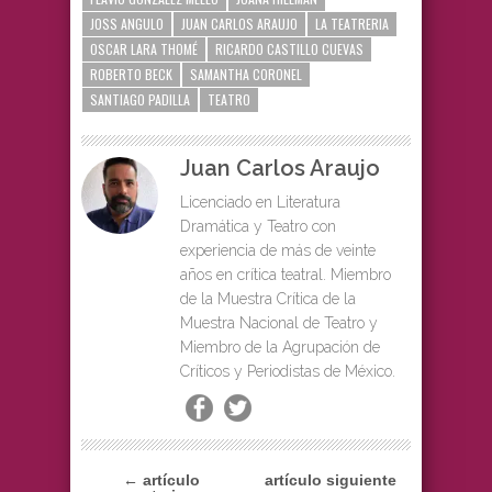
JOSS ANGULO
JUAN CARLOS ARAUJO
LA TEATRERIA
OSCAR LARA THOMÉ
RICARDO CASTILLO CUEVAS
ROBERTO BECK
SAMANTHA CORONEL
SANTIAGO PADILLA
TEATRO
Juan Carlos Araujo
Licenciado en Literatura
Dramática y Teatro con
experiencia de más de veinte
años en crítica teatral. Miembro
de la Muestra Crítica de la
Muestra Nacional de Teatro y
Miembro de la Agrupación de
Críticos y Periodistas de México.
← artículo
artículo siguiente