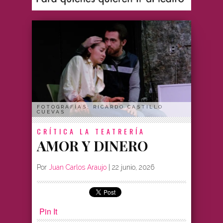
FOTOGRAFÍAS: RICARDO CASTILLO
CUEVAS
CRÍTICA
LA TEATRERÍA
AMOR Y DINERO
Por
Juan Carlos Araujo
|
22 junio, 2026
Pin It