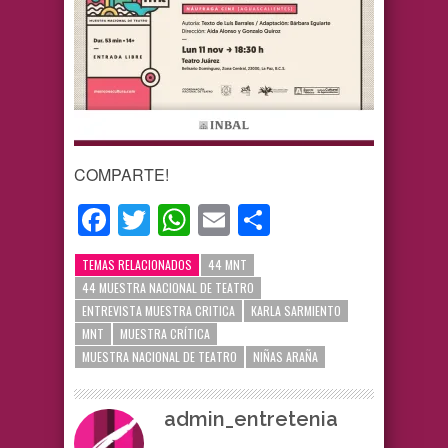
COMPARTE!
Facebook
Twitter
WhatsApp
Email
Compartir
TEMAS RELACIONADOS
44 MNT
44 MUESTRA NACIONAL DE TEATRO
ENTREVISTA MUESTRA CRITICA
KARLA SARMIENTO
MNT
MUESTRA CRÍTICA
MUESTRA NACIONAL DE TEATRO
NIÑAS ARAÑA
admin_entretenia