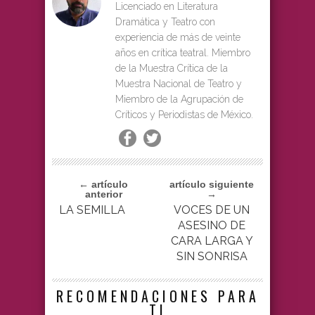
Licenciado en Literatura
Dramática y Teatro con
experiencia de más de veinte
años en crítica teatral. Miembro
de la Muestra Crítica de la
Muestra Nacional de Teatro y
Miembro de la Agrupación de
Críticos y Periodistas de México.
← artículo
artículo siguiente
anterior
→
LA SEMILLA
VOCES DE UN
ASESINO DE
CARA LARGA Y
SIN SONRISA
RECOMENDACIONES PARA
TI