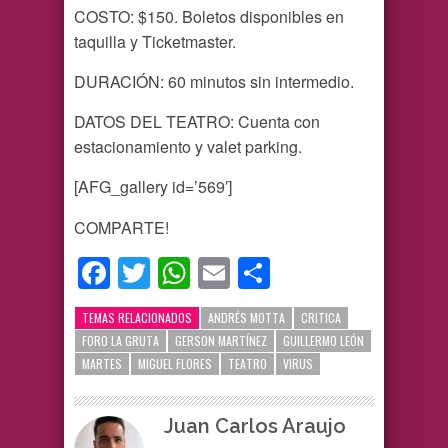
COSTO: $150. Boletos disponibles en
taquilla y Ticketmaster.
DURACIÓN: 60 minutos sin intermedio.
DATOS DEL TEATRO: Cuenta con
estacionamiento y valet parking.
[AFG_gallery id=’569′]
COMPARTE!
Facebook
Twitter
WhatsApp
Email
Compartir
TEMAS RELACIONADOS
ANDRÉS MOTTA
CRITICA
FORO LA GRUTA
GERSON MARTÍNEZ
GUILLERMO LEÓN
MARTES
MIGUEL FLORES
TEATRO
VIRUS
Juan Carlos Araujo